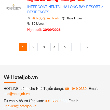
INTERCONTINENTAL HA LONG BAY RESORT &
RESIDENCES
Hà Nội
,
Quảng Ninh
Thỏa thuận
Số lượng: 1
Hạn cuối:
30/09/2026
1
2
3
4
5
...
»
Về Hoteljob.vn
HOTLINE (dành cho Nhà Tuyển dụng):
091 949 0330
, Email:
info@hoteljob.vn
Tư vấn & hỗ trợ Ứng viên:
091 668 0330
, Email:
ungvien@hoteljob.vn