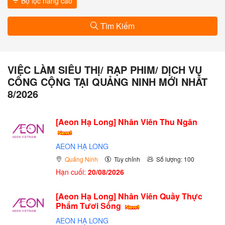
Bộ lọc nâng cao
Tìm Kiếm
VIỆC LÀM SIÊU THỊ/ RẠP PHIM/ DỊCH VỤ
CÔNG CỘNG TẠI QUẢNG NINH MỚI NHẤT
8/2026
[Aeon Hạ Long] Nhân Viên Thu Ngân
AEON HẠ LONG
Quảng Ninh
Tùy chỉnh
Số lượng: 100
Hạn cuối:
20/08/2026
[Aeon Hạ Long] Nhân Viên Quầy Thực
Phẩm Tươi Sống
AEON HẠ LONG