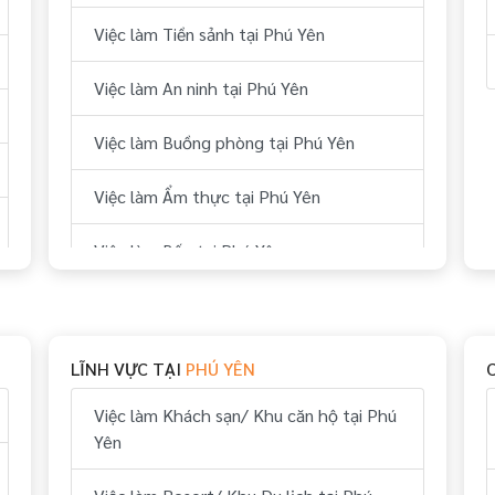
Việc làm Tiền sảnh tại Phú Yên
Việc làm An ninh tại Phú Yên
Việc làm Buồng phòng tại Phú Yên
Việc làm Ẩm thực tại Phú Yên
Việc làm Bếp tại Phú Yên
Việc làm Thể thao tại Phú Yên
Việc làm Vui chơi & giải trí tại Phú Yên
LĨNH VỰC TẠI
PHÚ YÊN
Việc làm Hành chính, nhân sự tại Phú
Việc làm Khách sạn/ Khu căn hộ tại Phú
Yên
Yên
Việc làm Tài chính, kế toán tại Phú Yên