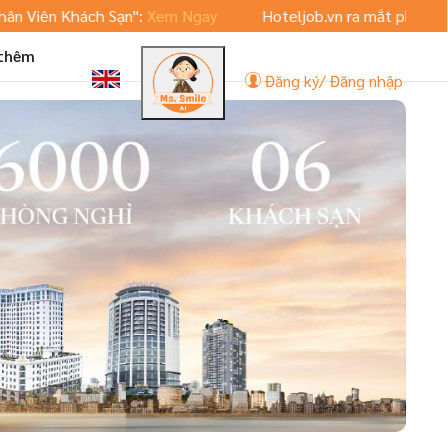
n Khách Sạn":
Xem Ngay
Hoteljob.vn ra mắt phiên bản App 
 thêm
Đăng ký/ Đăng nhập