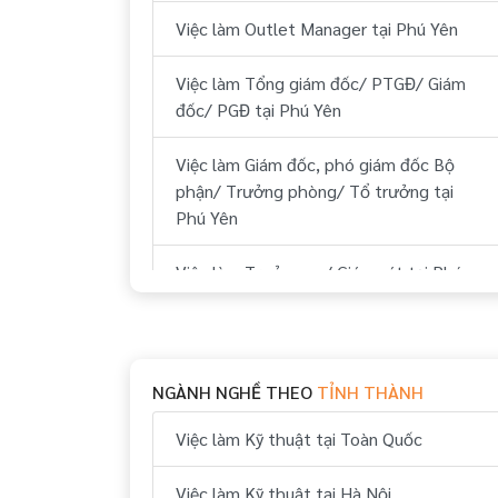
Việc làm Outlet Manager tại Phú Yên
Việc làm Tổng giám đốc/ PTGĐ/ Giám
đốc/ PGĐ tại Phú Yên
Việc làm Giám đốc, phó giám đốc Bộ
phận/ Trưởng phòng/ Tổ trưởng tại
Phú Yên
Việc làm Trưởng ca/ Giám sát tại Phú
Yên
Việc làm Nhân viên tập sự tại Phú Yên
NGÀNH NGHỀ THEO
TỈNH THÀNH
Việc làm Đào tạo viên tại Phú Yên
Việc làm Kỹ thuật tại Toàn Quốc
Việc làm Trợ lý, thư ký tại Phú Yên
Việc làm Kỹ thuật tại Hà Nội