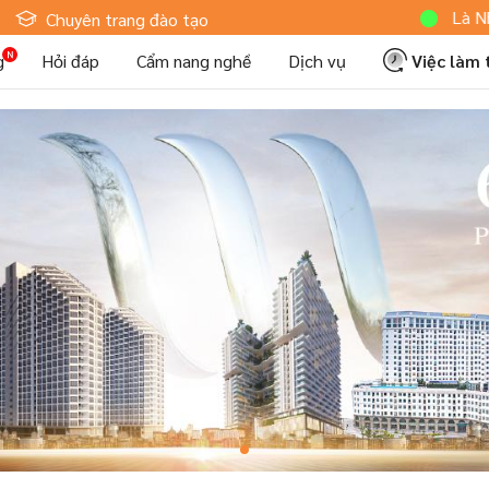
Hoteljob MV: "Tôi Là Nhân Viê
Chuyên trang đào tạo
g
Hỏi đáp
Cẩm nang nghề
Dịch vụ
Việc làm