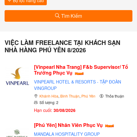
Bộ lọc nâng cao
Tìm Kiếm
VIỆC LÀM FREELANCE TẠI KHÁCH SẠN
NHÀ HÀNG PHÚ YÊN 8/2026
[Vinpearl Nha Trang] F&b Supervisor/ Tổ
Trưởng Phục Vụ
VINPEARL HOTEL & RESORTS - TẬP ĐOÀN
VINGROUP
Khánh Hòa
,
Bình Thuận
,
Phú Yên
Thỏa thuận
Số lượng: 2
Hạn cuối:
30/08/2026
[Phú Yên] Nhân Viên Phục Vụ
MANDALA HOSPITALITY GROUP