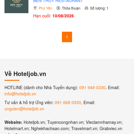
BẾN THỦY RESTAURANT
Phú Yên
Thỏa thuận
Số lượng: 1
Hạn cuối:
10/08/2026
1
Về Hoteljob.vn
HOTLINE (dành cho Nhà Tuyển dụng):
091 949 0330
, Email:
info@hoteljob.vn
Tư vấn & hỗ trợ Ứng viên:
091 668 0330
, Email:
ungvien@hoteljob.vn
Website:
Hoteljob.vn; Tuyencongnhan.vn; Vieclamnhamay.vn;
Hotelmart.vn; Nghekhachsan.com; Travelmart.vn; Grabviec.vn