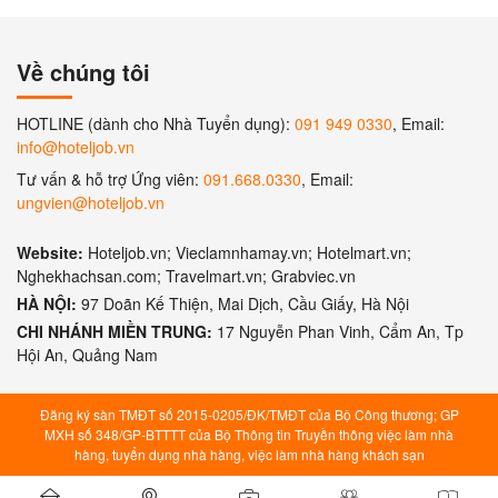
Về chúng tôi
HOTLINE (dành cho Nhà Tuyển dụng):
091 949 0330
, Email:
info@hoteljob.vn
Tư vấn & hỗ trợ Ứng viên:
091.668.0330
, Email:
ungvien@hoteljob.vn
Website:
Hoteljob.vn; Vieclamnhamay.vn; Hotelmart.vn;
Nghekhachsan.com; Travelmart.vn; Grabviec.vn
HÀ NỘI:
97 Doãn Kế Thiện, Mai Dịch, Cầu Giấy, Hà Nội
CHI NHÁNH MIỀN TRUNG:
17 Nguyễn Phan Vinh, Cẩm An, Tp
Hội An, Quảng Nam
Đăng ký sàn TMĐT số 2015-0205/ĐK/TMĐT của Bộ Công thương; GP
MXH số 348/GP-BTTTT của Bộ Thông tin Truyền thông việc làm nhà
hàng, tuyển dụng nhà hàng, việc làm nhà hàng khách sạn