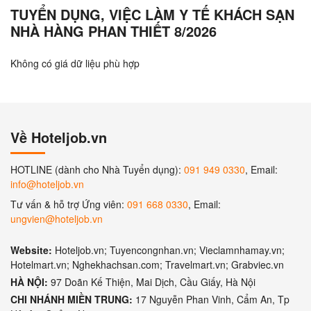
TUYỂN DỤNG, VIỆC LÀM Y TẾ KHÁCH SẠN
NHÀ HÀNG PHAN THIẾT 8/2026
Không có giá dữ liệu phù hợp
Về Hoteljob.vn
HOTLINE (dành cho Nhà Tuyển dụng):
091 949 0330
, Email:
info@hoteljob.vn
Tư vấn & hỗ trợ Ứng viên:
091 668 0330
, Email:
ungvien@hoteljob.vn
Website:
Hoteljob.vn; Tuyencongnhan.vn; Vieclamnhamay.vn;
Hotelmart.vn; Nghekhachsan.com; Travelmart.vn; Grabviec.vn
HÀ NỘI:
97 Doãn Kế Thiện, Mai Dịch, Cầu Giấy, Hà Nội
CHI NHÁNH MIỀN TRUNG:
17 Nguyễn Phan Vinh, Cẩm An, Tp