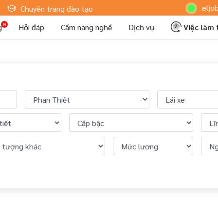
Hoteljob MV
Chuyên trang đào tạo
g
Hỏi đáp
Cẩm nang nghề
Dịch vụ
Việc làm