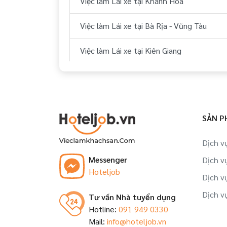
Việc làm Lái xe tại Khánh Hòa
Việc làm Lái xe tại Bà Rịa - Vũng Tàu
Việc làm Lái xe tại Kiên Giang
Việc làm Lái xe tại Bắc Ninh
Việc làm Lái xe tại Bình Định
SẢN P
Việc làm Lái xe tại Đồng Nai
Dịch v
Việc làm Lái xe tại Tây Ninh
Messenger
Dịch v
Hoteljob
Dịch v
Dịch v
Tư vấn Nhà tuyển dụng
Hotline:
091 949 0330
Mail:
info@hoteljob.vn