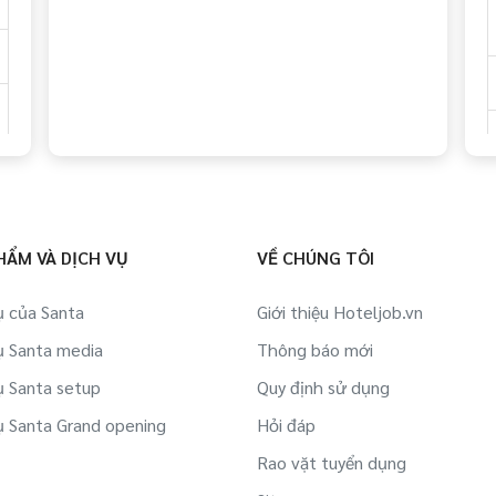
Việc làm Lao động ngoài nước tại Phan
Thiết
Việc làm Siêu thị/ Rạp phim/ Dịch vụ
công cộng tại Phan Thiết
Việc làm Dự án BĐS/ Quản lý tòa nhà tại
Phan Thiết
HẨM VÀ DỊCH VỤ
VỀ CHÚNG TÔI
Việc làm Cà phê/ Quán ăn/ Nhà nghỉ
nhỏ tại Phan Thiết
ụ của Santa
Giới thiệu Hoteljob.vn
Việc làm Cửa hàng/ Tiệm/ Shop tại
ụ Santa media
Thông báo mới
Phan Thiết
ụ Santa setup
Quy định sử dụng
ụ Santa Grand opening
Hỏi đáp
Việc làm Trường nghề/ Tuyển dụng tại
Phan Thiết
Rao vặt tuyển dụng