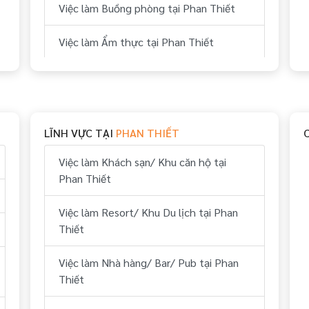
Việc làm Buồng phòng tại Phan Thiết
Việc làm Ẩm thực tại Phan Thiết
Việc làm Bếp tại Phan Thiết
Việc làm Thể thao tại Phan Thiết
LĨNH VỰC TẠI
PHAN THIẾT
Việc làm Vui chơi & giải trí tại Phan
Thiết
Việc làm Khách sạn/ Khu căn hộ tại
Phan Thiết
Việc làm Hành chính, nhân sự tại Phan
Thiết
Việc làm Resort/ Khu Du lịch tại Phan
Thiết
Việc làm Tài chính, kế toán tại Phan
Thiết
Việc làm Nhà hàng/ Bar/ Pub tại Phan
Thiết
Việc làm Kỹ thuật tại Phan Thiết