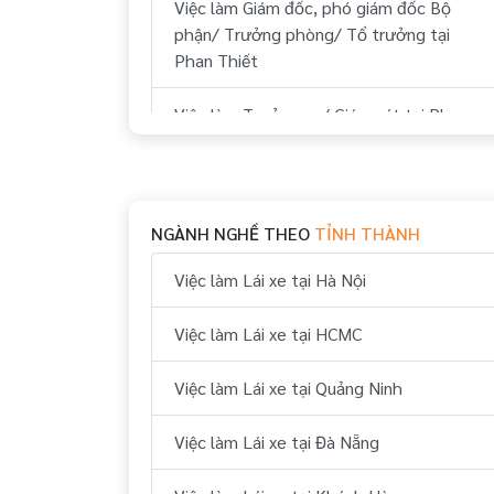
Việc làm Giám đốc, phó giám đốc Bộ
phận/ Trưởng phòng/ Tổ trưởng tại
Phan Thiết
Việc làm Trưởng ca/ Giám sát tại Phan
Thiết
Việc làm Nhân viên tập sự tại Phan
Thiết
NGÀNH NGHỀ THEO
TỈNH THÀNH
Việc làm Đào tạo viên tại Phan Thiết
Việc làm Lái xe tại Hà Nội
Việc làm Trợ lý, thư ký tại Phan Thiết
Việc làm Lái xe tại HCMC
Việc làm Nhân viên tại Phan Thiết
Việc làm Lái xe tại Quảng Ninh
Việc làm Lái xe tại Đà Nẵng