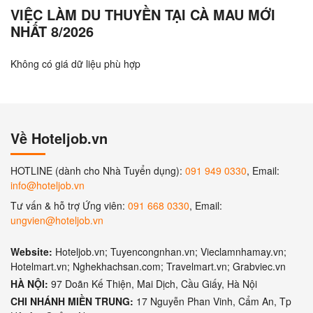
VIỆC LÀM DU THUYỀN TẠI CÀ MAU MỚI
NHẤT 8/2026
Không có giá dữ liệu phù hợp
Về Hoteljob.vn
HOTLINE (dành cho Nhà Tuyển dụng):
091 949 0330
, Email:
info@hoteljob.vn
Tư vấn & hỗ trợ Ứng viên:
091 668 0330
, Email:
ungvien@hoteljob.vn
Website:
Hoteljob.vn; Tuyencongnhan.vn; Vieclamnhamay.vn;
Hotelmart.vn; Nghekhachsan.com; Travelmart.vn; Grabviec.vn
HÀ NỘI:
97 Doãn Kế Thiện, Mai Dịch, Cầu Giấy, Hà Nội
CHI NHÁNH MIỀN TRUNG:
17 Nguyễn Phan Vinh, Cẩm An, Tp