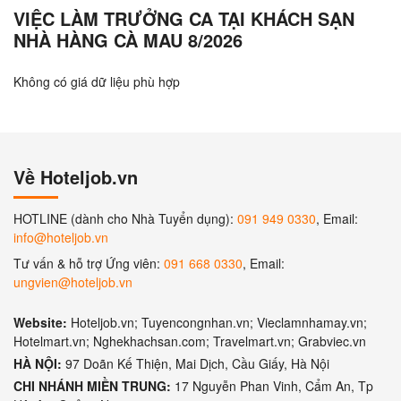
VIỆC LÀM TRƯỞNG CA TẠI KHÁCH SẠN
NHÀ HÀNG CÀ MAU 8/2026
Không có giá dữ liệu phù hợp
Về Hoteljob.vn
HOTLINE (dành cho Nhà Tuyển dụng):
091 949 0330
, Email:
info@hoteljob.vn
Tư vấn & hỗ trợ Ứng viên:
091 668 0330
, Email:
ungvien@hoteljob.vn
Website:
Hoteljob.vn; Tuyencongnhan.vn; Vieclamnhamay.vn;
Hotelmart.vn; Nghekhachsan.com; Travelmart.vn; Grabviec.vn
HÀ NỘI:
97 Doãn Kế Thiện, Mai Dịch, Cầu Giấy, Hà Nội
CHI NHÁNH MIỀN TRUNG:
17 Nguyễn Phan Vinh, Cẩm An, Tp