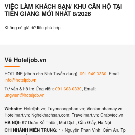
VIỆC LÀM KHÁCH SẠN/ KHU CĂN HỘ TẠI
TIỀN GIANG MỚI NHẤT 8/2026
Không có giá dữ liệu phù hợp
Về Hoteljob.vn
HOTLINE (dành cho Nhà Tuyển dụng):
091 949 0330
, Email:
info@hoteljob.vn
Tư vấn & hỗ trợ Ứng viên:
091 668 0330
, Email:
ungvien@hoteljob.vn
Website:
Hoteljob.vn; Tuyencongnhan.vn; Vieclamnhamay.vn;
Hotelmart.vn; Nghekhachsan.com; Travelmart.vn; Grabviec.vn
HÀ NỘI:
97 Doãn Kế Thiện, Mai Dịch, Cầu Giấy, Hà Nội
CHI NHÁNH MIỀN TRUNG:
17 Nguyễn Phan Vinh, Cẩm An, Tp