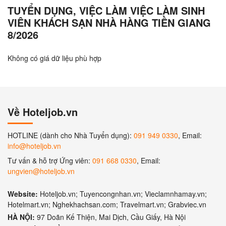
TUYỂN DỤNG, VIỆC LÀM VIỆC LÀM SINH
VIÊN KHÁCH SẠN NHÀ HÀNG TIỀN GIANG
8/2026
Không có giá dữ liệu phù hợp
Về Hoteljob.vn
HOTLINE (dành cho Nhà Tuyển dụng):
091 949 0330
, Email:
info@hoteljob.vn
Tư vấn & hỗ trợ Ứng viên:
091 668 0330
, Email:
ungvien@hoteljob.vn
Website:
Hoteljob.vn; Tuyencongnhan.vn; Vieclamnhamay.vn;
Hotelmart.vn; Nghekhachsan.com; Travelmart.vn; Grabviec.vn
HÀ NỘI:
97 Doãn Kế Thiện, Mai Dịch, Cầu Giấy, Hà Nội