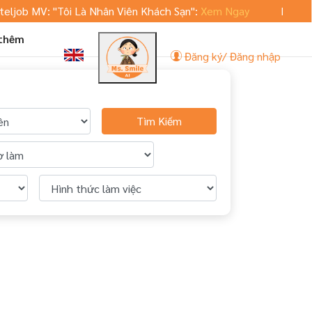
job MV: "Tôi Là Nhân Viên Khách Sạn":
Xem Ngay
Hoteljob.
 thêm
Đăng ký/ Đăng nhập
Tìm Kiếm