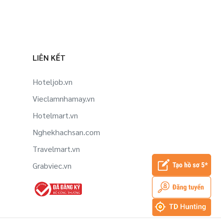
LIÊN KẾT
Hoteljob.vn
Vieclamnhamay.vn
Hotelmart.vn
Nghekhachsan.com
Travelmart.vn
Grabviec.vn