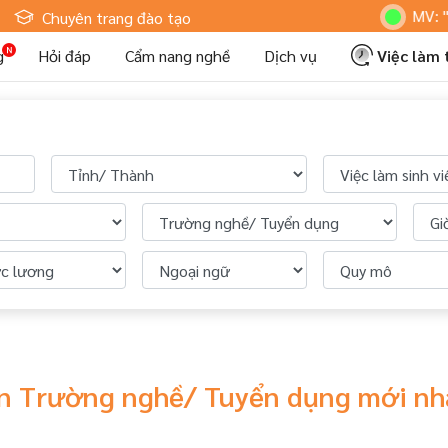
Hoteljob MV: "Tô
Chuyên trang đào tạo
g
Hỏi đáp
Cẩm nang nghề
Dịch vụ
Việc làm
iên Trường nghề/ Tuyển dụng mới n