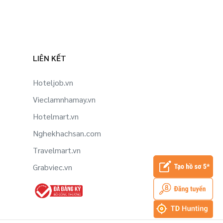
LIÊN KẾT
Hoteljob.vn
Vieclamnhamay.vn
Hotelmart.vn
Nghekhachsan.com
Travelmart.vn
Grabviec.vn