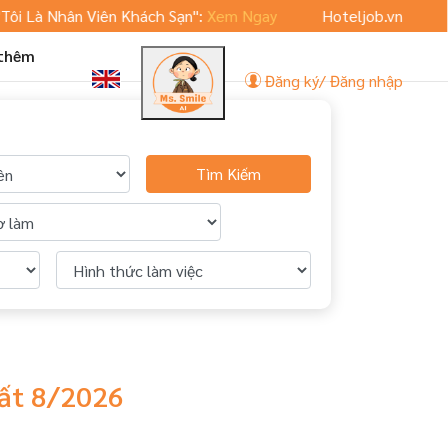
i Là Nhân Viên Khách Sạn":
Xem Ngay
Hoteljob.vn ra mắt p
 thêm
Đăng ký/ Đăng nhập
Tìm Kiếm
hất 8/2026