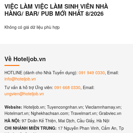
VIỆC LÀM VIỆC LÀM SINH VIÊN NHÀ
HÀNG/ BAR/ PUB MỚI NHẤT 8/2026
Không có giá dữ liệu phù hợp
Về Hoteljob.vn
HOTLINE (dành cho Nhà Tuyển dụng):
091 949 0330
, Email:
info@hoteljob.vn
Tư vấn & hỗ trợ Ứng viên:
091 668 0330
, Email:
ungvien@hoteljob.vn
Website:
Hoteljob.vn; Tuyencongnhan.vn; Vieclamnhamay.vn;
Hotelmart.vn; Nghekhachsan.com; Travelmart.vn; Grabviec.vn
HÀ NỘI:
97 Doãn Kế Thiện, Mai Dịch, Cầu Giấy, Hà Nội
CHI NHÁNH MIỀN TRUNG:
17 Nguyễn Phan Vinh, Cẩm An, Tp