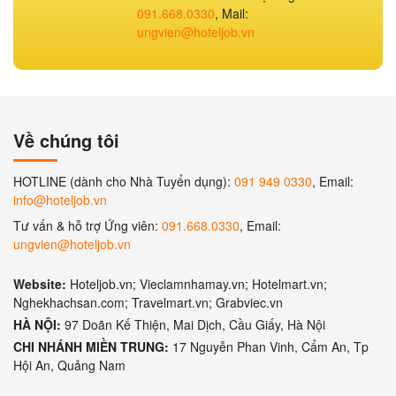
091.668.0330
, Mail:
ungvien@hoteljob.vn
Về chúng tôi
HOTLINE (dành cho Nhà Tuyển dụng):
091 949 0330
, Email:
info@hoteljob.vn
Tư vấn & hỗ trợ Ứng viên:
091.668.0330
, Email:
ungvien@hoteljob.vn
Website:
Hoteljob.vn; Vieclamnhamay.vn; Hotelmart.vn;
Nghekhachsan.com; Travelmart.vn; Grabviec.vn
HÀ NỘI:
97 Doãn Kế Thiện, Mai Dịch, Cầu Giấy, Hà Nội
CHI NHÁNH MIỀN TRUNG:
17 Nguyễn Phan Vinh, Cẩm An, Tp
Hội An, Quảng Nam