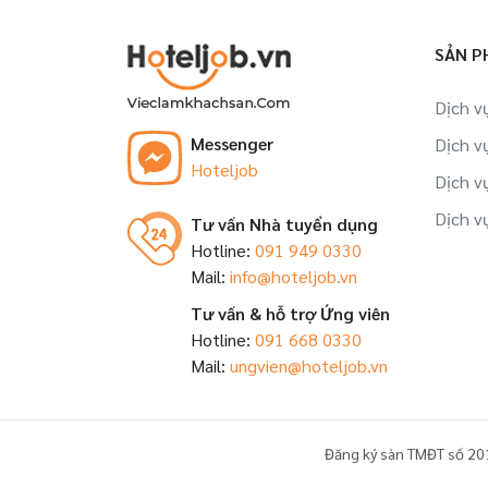
Việc làm Nhân viên tập sự tại Hải
Dương
SẢN P
Việc làm Đào tạo viên tại Hải Dương
Dịch v
Messenger
Dịch v
Việc làm Trợ lý, thư ký tại Hải Dương
Hoteljob
Dịch v
Việc làm Nhân viên tại Hải Dương
Dịch v
Tư vấn Nhà tuyển dụng
Hotline:
091 949 0330
Mail:
info@hoteljob.vn
Tư vấn & hỗ trợ Ứng viên
Hotline:
091 668 0330
Mail:
ungvien@hoteljob.vn
Đăng ký sàn TMĐT số 20