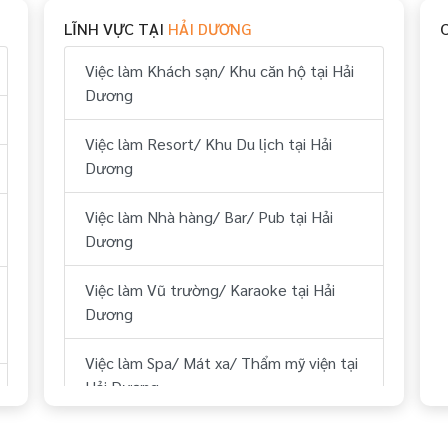
LĨNH VỰC TẠI
HẢI DƯƠNG
Việc làm Vui chơi & giải trí tại Hải Dương
Việc làm Khách sạn/ Khu căn hộ tại Hải
Việc làm Hành chính, nhân sự tại Hải
Dương
Dương
Việc làm Resort/ Khu Du lịch tại Hải
Việc làm Tài chính, kế toán tại Hải
Dương
Dương
Việc làm Nhà hàng/ Bar/ Pub tại Hải
Việc làm Kỹ thuật tại Hải Dương
Dương
Việc làm Lái xe tại Hải Dương
Việc làm Vũ trường/ Karaoke tại Hải
Dương
Việc làm Lữ hành/ Du lịch (HDV, ĐH
Tour...) tại Hải Dương
Việc làm Spa/ Mát xa/ Thẩm mỹ viện tại
Hải Dương
Việc làm Y tế tại Hải Dương
Việc làm Sân Golf tại Hải Dương