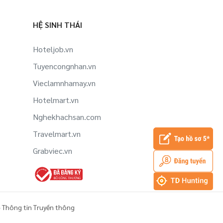
HỆ SINH THÁI
Hoteljob.vn
Tuyencongnhan.vn
Vieclamnhamay.vn
Hotelmart.vn
Nghekhachsan.com
Travelmart.vn
Grabviec.vn
 Thông tin Truyền thông