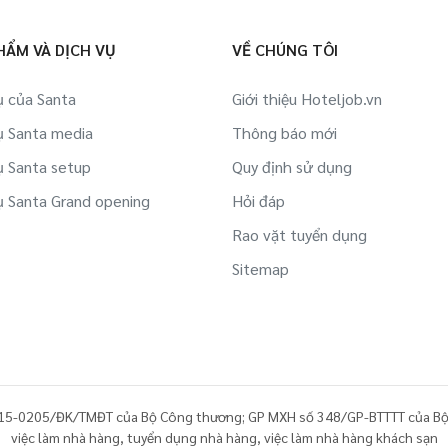
Việc làm Dự án BĐS/ Quản lý tòa nhà tại
Hải Dương
Việc làm Thể hình/ phòng tập tại Hải
HẨM VÀ DỊCH VỤ
VỀ CHÚNG TÔI
Dương
Việc làm IT tại Hải Dương
ụ của Santa
Giới thiệu Hoteljob.vn
Việc làm Công ty Du lịch, lữ hành,
ụ Santa media
Việc làm Việc làm sinh viên tại Hải
Thông báo mới
phòng vé tại Hải Dương
Dương
ụ Santa setup
Quy định sử dụng
Việc làm Hàng không/ Sân bay tại Hải
ụ Santa Grand opening
Hỏi đáp
Việc làm Bán hàng online tại Hải Dương
Dương
Rao vặt tuyển dụng
Việc làm Khác tại Hải Dương
Việc làm Du thuyền tại Hải Dương
Sitemap
Việc làm Lao động ngoài nước tại Hải
Dương
Việc làm Siêu thị/ Rạp phim/ Dịch vụ
công cộng tại Hải Dương
15-0205/ĐK/TMĐT của Bộ Công thương; GP MXH số 348/GP-BTTTT của Bộ
việc làm nhà hàng
,
tuyển dụng nhà hàng
,
việc làm nhà hàng khách sạn