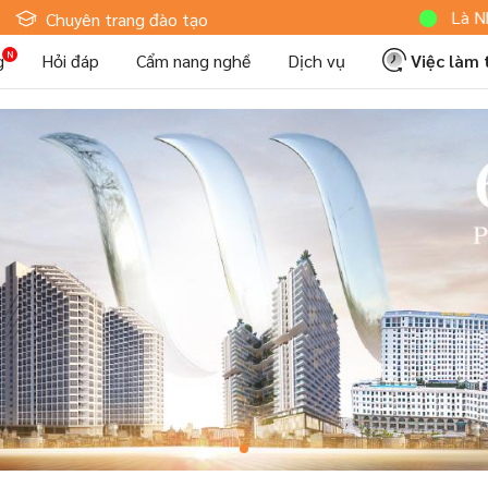
Hoteljob MV: "Tôi Là Nhân V
Chuyên trang đào tạo
g
Hỏi đáp
Cẩm nang nghề
Dịch vụ
Việc làm