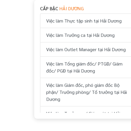
Việc làm Huyện Gia Lộc Hải Dương
CẤP BẬC
HẢI DƯƠNG
Việc làm Huyện Tứ Kỳ Hải Dương
Việc làm Thực tập sinh tại Hải Dương
Việc làm Huyện Ninh Giang Hải Dương
Việc làm Trưởng ca tại Hải Dương
Việc làm Huyện Thanh Miện Hải Dương
Việc làm Outlet Manager tại Hải Dương
Việc làm Tổng giám đốc/ PTGĐ/ Giám
đốc/ PGĐ tại Hải Dương
Việc làm Giám đốc, phó giám đốc Bộ
phận/ Trưởng phòng/ Tổ trưởng tại Hải
Dương
Việc làm Trưởng ca/ Giám sát tại Hải
Dương