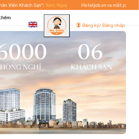
iên Khách Sạn":
Xem Ngay
Hoteljob.vn ra mắt phiên bản App
 thêm
Đăng ký/ Đăng nhập