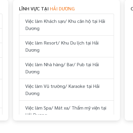
LĨNH VỰC TẠI
HẢI DƯƠNG
Việc làm Vui chơi & giải trí tại Hải Dương
Việc làm Khách sạn/ Khu căn hộ tại Hải
Việc làm Hành chính, nhân sự tại Hải
Dương
Dương
Việc làm Resort/ Khu Du lịch tại Hải
Việc làm Tài chính, kế toán tại Hải
Dương
Dương
Việc làm Nhà hàng/ Bar/ Pub tại Hải
Việc làm Kỹ thuật tại Hải Dương
Dương
Việc làm Lái xe tại Hải Dương
Việc làm Vũ trường/ Karaoke tại Hải
Dương
Việc làm Lữ hành/ Du lịch (HDV, ĐH
Tour...) tại Hải Dương
Việc làm Spa/ Mát xa/ Thẩm mỹ viện tại
Hải Dương
Việc làm Y tế tại Hải Dương
Việc làm Sân Golf tại Hải Dương