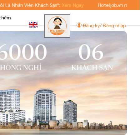
Nhân Viên Khách Sạn":
Xem Ngay
Hoteljob.vn ra mắt phiên 
 thêm
Đăng ký/ Đăng nhập