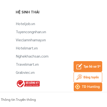
HỆ SINH THÁI
Hoteljob.vn
Tuyencongnhan.vn
Vieclamnhamay.vn
Hotelmart.vn
Nghekhachsan.com
Travelmart.vn
Grabviec.vn
 Thông tin Truyền thông