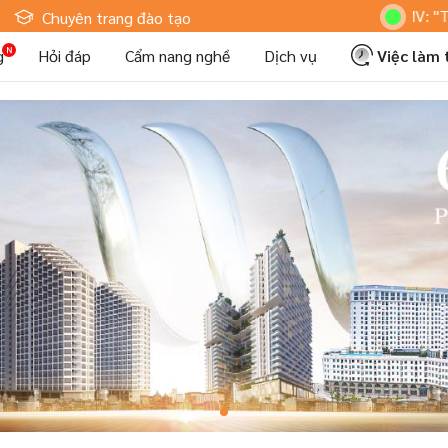
Hoteljob MV: "Tôi Là 
Chuyên trang đào tạo
g
Hỏi đáp
Cẩm nang nghề
Dịch vụ
Việc làm