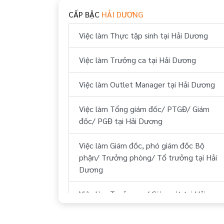
Việc làm Huyện Gia Lộc Hải Dương
CẤP BẬC
HẢI DƯƠNG
Việc làm Huyện Tứ Kỳ Hải Dương
Việc làm Thực tập sinh tại Hải Dương
Việc làm Huyện Ninh Giang Hải Dương
Việc làm Trưởng ca tại Hải Dương
Việc làm Huyện Thanh Miện Hải Dương
Việc làm Outlet Manager tại Hải Dương
Việc làm Tổng giám đốc/ PTGĐ/ Giám
đốc/ PGĐ tại Hải Dương
Việc làm Giám đốc, phó giám đốc Bộ
phận/ Trưởng phòng/ Tổ trưởng tại Hải
Dương
Việc làm Trưởng ca/ Giám sát tại Hải
Dương