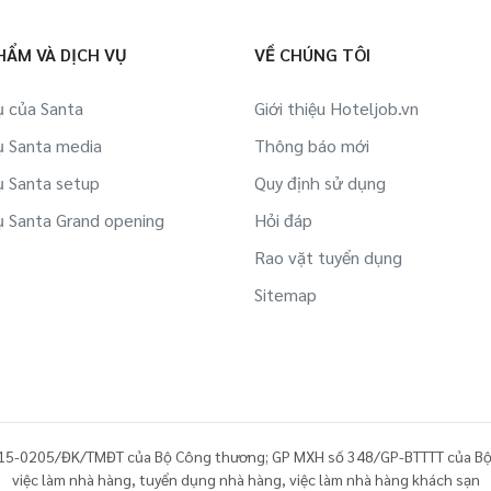
Việc làm Dự án BĐS/ Quản lý tòa nhà tại
Hải Dương
Việc làm Thể hình/ phòng tập tại Hải
HẨM VÀ DỊCH VỤ
VỀ CHÚNG TÔI
Dương
Việc làm IT tại Hải Dương
ụ của Santa
Giới thiệu Hoteljob.vn
Việc làm Công ty Du lịch, lữ hành,
ụ Santa media
Việc làm Việc làm sinh viên tại Hải
Thông báo mới
phòng vé tại Hải Dương
Dương
ụ Santa setup
Quy định sử dụng
Việc làm Hàng không/ Sân bay tại Hải
ụ Santa Grand opening
Hỏi đáp
Việc làm Bán hàng online tại Hải Dương
Dương
Rao vặt tuyển dụng
Việc làm Khác tại Hải Dương
Việc làm Du thuyền tại Hải Dương
Sitemap
Việc làm Lao động ngoài nước tại Hải
Dương
Việc làm Siêu thị/ Rạp phim/ Dịch vụ
công cộng tại Hải Dương
15-0205/ĐK/TMĐT của Bộ Công thương; GP MXH số 348/GP-BTTTT của Bộ
việc làm nhà hàng
,
tuyển dụng nhà hàng
,
việc làm nhà hàng khách sạn