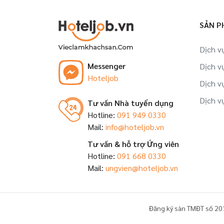
Việc làm Nhân viên tập sự tại Hải
Dương
SẢN P
Việc làm Đào tạo viên tại Hải Dương
Dịch v
Messenger
Dịch v
Việc làm Trợ lý, thư ký tại Hải Dương
Hoteljob
Dịch v
Việc làm Nhân viên tại Hải Dương
Dịch v
Tư vấn Nhà tuyển dụng
Hotline:
091 949 0330
Mail:
info@hoteljob.vn
Tư vấn & hỗ trợ Ứng viên
Hotline:
091 668 0330
Mail:
ungvien@hoteljob.vn
Đăng ký sàn TMĐT số 20