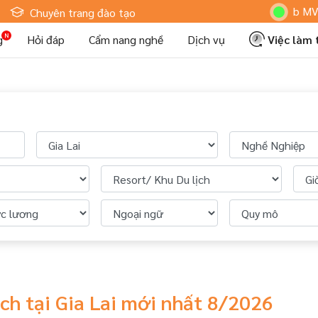
Hoteljob MV: "T
Chuyên trang đào tạo
g
Hỏi đáp
Cẩm nang nghề
Dịch vụ
Việc làm
ịch tại Gia Lai mới nhất 8/2026