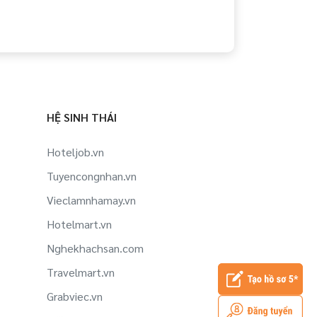
HỆ SINH THÁI
Hoteljob.vn
Tuyencongnhan.vn
Vieclamnhamay.vn
Hotelmart.vn
Nghekhachsan.com
Travelmart.vn
Grabviec.vn