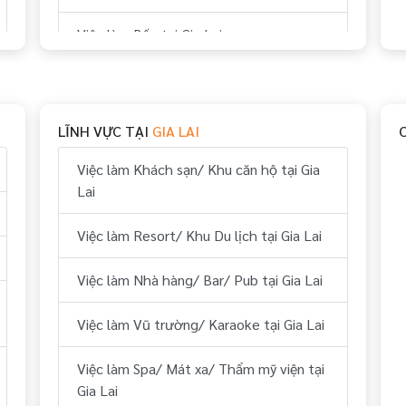
Việc làm Bếp tại Gia Lai
Việc làm Thể thao tại Gia Lai
Việc làm Vui chơi & giải trí tại Gia Lai
LĨNH VỰC TẠI
GIA LAI
Việc làm Hành chính, nhân sự tại Gia Lai
Việc làm Khách sạn/ Khu căn hộ tại Gia
Lai
Việc làm Tài chính, kế toán tại Gia Lai
Việc làm Resort/ Khu Du lịch tại Gia Lai
Việc làm Kỹ thuật tại Gia Lai
Việc làm Nhà hàng/ Bar/ Pub tại Gia Lai
Việc làm Lái xe tại Gia Lai
Việc làm Vũ trường/ Karaoke tại Gia Lai
Việc làm Lữ hành/ Du lịch (HDV, ĐH
Tour...) tại Gia Lai
Việc làm Spa/ Mát xa/ Thẩm mỹ viện tại
Gia Lai