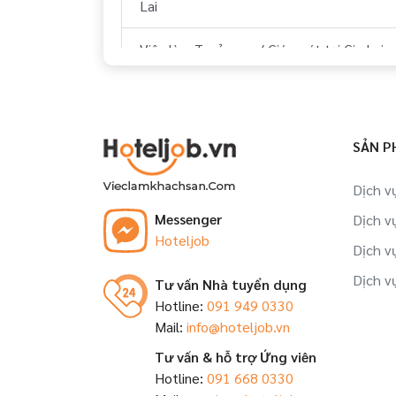
Việc làm Huyện Phú Thiện Gia Lai
Lai
Việc làm Huyện Chư Pưh Gia Lai
Việc làm Trưởng ca/ Giám sát tại Gia Lai
Việc làm Nhân viên tập sự tại Gia Lai
Việc làm Đào tạo viên tại Gia Lai
SẢN P
Việc làm Trợ lý, thư ký tại Gia Lai
Dịch v
Messenger
Dịch v
Việc làm Nhân viên tại Gia Lai
Hoteljob
Dịch v
Dịch v
Tư vấn Nhà tuyển dụng
Hotline:
091 949 0330
Mail:
info@hoteljob.vn
Tư vấn & hỗ trợ Ứng viên
Hotline:
091 668 0330