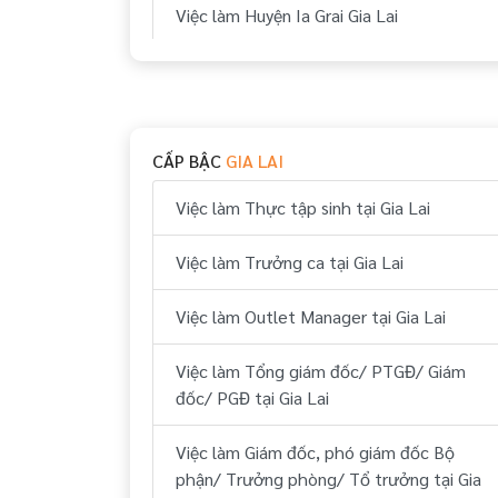
Việc làm Huyện Ia Grai Gia Lai
Việc làm Huyện Mang Yang Gia Lai
Việc làm Huyện Kông Chro Gia Lai
CẤP BẬC
GIA LAI
Việc làm Huyện Đức Cơ Gia Lai
Việc làm Thực tập sinh tại Gia Lai
Việc làm Huyện Chư Prông Gia Lai
Việc làm Trưởng ca tại Gia Lai
Việc làm Huyện Chư Sê Gia Lai
Việc làm Outlet Manager tại Gia Lai
Việc làm Huyện Đăk Pơ Gia Lai
Việc làm Tổng giám đốc/ PTGĐ/ Giám
Việc làm Huyện Ia Pa Gia Lai
đốc/ PGĐ tại Gia Lai
Việc làm Huyện Krông Pa Gia Lai
Việc làm Giám đốc, phó giám đốc Bộ
phận/ Trưởng phòng/ Tổ trưởng tại Gia