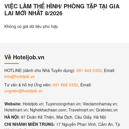
VIỆC LÀM THỂ HÌNH/ PHÒNG TẬP TẠI GIA
LAI MỚI NHẤT 8/2026
Không có giá dữ liệu phù hợp
Về Hoteljob.vn
HOTLINE (dành cho Nhà Tuyển dụng):
091 949 0330
, Email:
info@hoteljob.vn
Tư vấn & hỗ trợ Ứng viên:
091 668 0330
, Email:
ungvien@hoteljob.vn
Website:
Hoteljob.vn; Tuyencongnhan.vn; Vieclamnhamay.vn;
Hotelmart.vn; Nghekhachsan.com; Travelmart.vn; Grabviec.vn
HÀ NỘI:
97 Doãn Kế Thiện, Mai Dịch, Cầu Giấy, Hà Nội
CHI NHÁNH MIỀN TRUNG:
17 Nguyễn Phan Vinh, Cẩm An, Tp