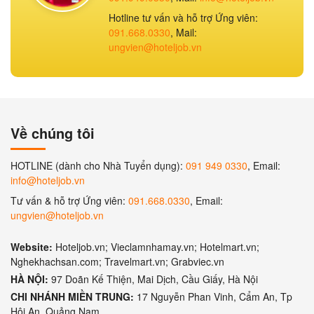
Hotline tư vấn và hỗ trợ Ứng viên:
091.668.0330
, Mail:
ungvien@hoteljob.vn
Về chúng tôi
HOTLINE (dành cho Nhà Tuyển dụng):
091 949 0330
, Email:
info@hoteljob.vn
Tư vấn & hỗ trợ Ứng viên:
091.668.0330
, Email:
ungvien@hoteljob.vn
Website:
Hoteljob.vn; Vieclamnhamay.vn; Hotelmart.vn;
Nghekhachsan.com; Travelmart.vn; Grabviec.vn
HÀ NỘI:
97 Doãn Kế Thiện, Mai Dịch, Cầu Giấy, Hà Nội
CHI NHÁNH MIỀN TRUNG:
17 Nguyễn Phan Vinh, Cẩm An, Tp
Hội An, Quảng Nam