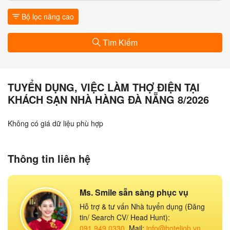
Bộ lọc nâng cao
Tìm Kiếm
TUYỂN DỤNG, VIỆC LÀM THỢ ĐIỆN TẠI
KHÁCH SẠN NHÀ HÀNG ĐÀ NẴNG 8/2026
Không có giá dữ liệu phù hợp
Thông tin liên hệ
Ms. Smile sẵn sàng phục vụ
Hỗ trợ & tư vấn Nhà tuyển dụng (Đăng
tin/ Search CV/ Head Hunt):
091.949.0330
, Mail:
info@hoteljob.vn