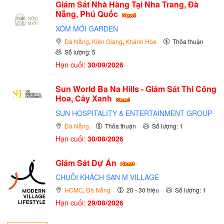
Giám Sát Nhà Hàng Tại Nha Trang, Đà
Nẵng, Phú Quốc
XÓM MỚI GARDEN
Đà Nẵng
,
Kiên Giang
,
Khánh Hòa
Thỏa thuận
Số lượng: 5
Hạn cuối:
30/09/2026
Sun World Ba Na Hills - Giám Sát Thi Công
Hoa, Cây Xanh
SUN HOSPITALITY & ENTERTAINMENT GROUP
Đà Nẵng
Thỏa thuận
Số lượng: 1
Hạn cuối:
30/08/2026
Giám Sát Dự Án
CHUỖI KHÁCH SẠN M VILLAGE
HCMC
,
Đà Nẵng
20 - 30 triệu
Số lượng: 1
Hạn cuối:
29/08/2026