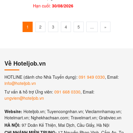
Hạn cuối:
30/08/2026
1
2
3
4
5
...
»
Về Hoteljob.vn
HOTLINE (dành cho Nhà Tuyển dụng):
091 949 0330
, Email:
info@hoteljob.vn
Tư vấn & hỗ trợ Ứng viên:
091 668 0330
, Email:
ungvien@hoteljob.vn
Website:
Hoteljob.vn; Tuyencongnhan.vn; Vieclamnhamay.vn;
Hotelmart.vn; Nghekhachsan.com; Travelmart.vn; Grabviec.vn
HÀ NỘI:
97 Doãn Kế Thiện, Mai Dịch, Cầu Giấy, Hà Nội
CHI NHÁNH MIỀN TRUNG:
17 Nguyễn Phan Vinh, Cẩm An, Tp