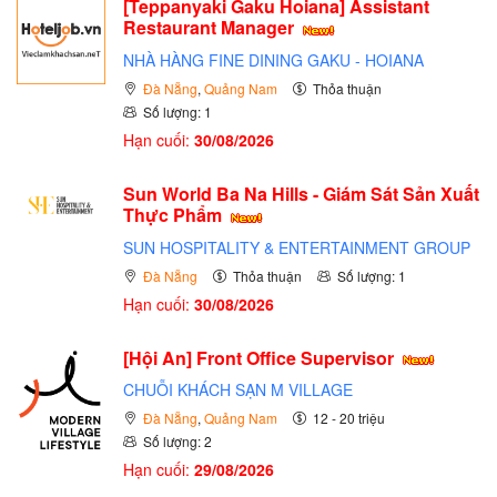
[Teppanyaki Gaku Hoiana] Assistant
Restaurant Manager
NHÀ HÀNG FINE DINING GAKU - HOIANA
Đà Nẵng
,
Quảng Nam
Thỏa thuận
Số lượng: 1
Hạn cuối:
30/08/2026
Sun World Ba Na Hills - Giám Sát Sản Xuất
Thực Phẩm
SUN HOSPITALITY & ENTERTAINMENT GROUP
Đà Nẵng
Thỏa thuận
Số lượng: 1
Hạn cuối:
30/08/2026
[Hội An] Front Office Supervisor
CHUỖI KHÁCH SẠN M VILLAGE
Đà Nẵng
,
Quảng Nam
12 - 20 triệu
Số lượng: 2
Hạn cuối:
29/08/2026