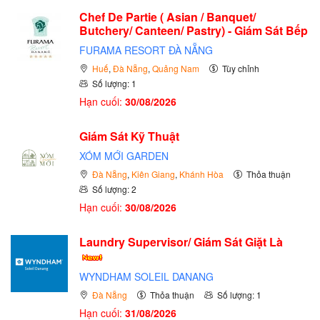
Chef De Partie ( Asian / Banquet/
Butchery/ Canteen/ Pastry) - Giám Sát Bếp
FURAMA RESORT ĐÀ NẴNG
Huế
,
Đà Nẵng
,
Quảng Nam
Tùy chỉnh
Số lượng: 1
Hạn cuối:
30/08/2026
Giám Sát Kỹ Thuật
XÓM MỚI GARDEN
Đà Nẵng
,
Kiên Giang
,
Khánh Hòa
Thỏa thuận
Số lượng: 2
Hạn cuối:
30/08/2026
Laundry Supervisor/ Giám Sát Giặt Là
WYNDHAM SOLEIL DANANG
Đà Nẵng
Thỏa thuận
Số lượng: 1
Hạn cuối:
31/08/2026