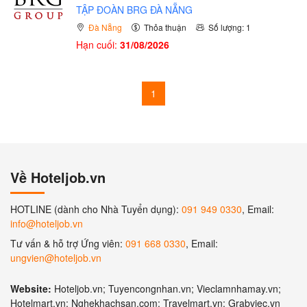
TẬP ĐOÀN BRG ĐÀ NẴNG
Đà Nẵng
Thỏa thuận
Số lượng: 1
Hạn cuối:
31/08/2026
1
Về Hoteljob.vn
HOTLINE (dành cho Nhà Tuyển dụng):
091 949 0330
, Email:
info@hoteljob.vn
Tư vấn & hỗ trợ Ứng viên:
091 668 0330
, Email:
ungvien@hoteljob.vn
Website:
Hoteljob.vn; Tuyencongnhan.vn; Vieclamnhamay.vn;
Hotelmart.vn; Nghekhachsan.com; Travelmart.vn; Grabviec.vn