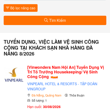
Bộ lọc nâng cao
Tìm Kiếm
TUYỂN DỤNG, VIỆC LÀM VỆ SINH CÔNG
CỘNG TẠI KHÁCH SẠN NHÀ HÀNG ĐÀ
NẴNG 8/2026
[Vinwonders Nam Hội An] Tuyển Dụng Vị
Trí Tổ Trưởng Housekeeping/ Vệ Sinh
Công Cộng
VINPEARL HOTEL & RESORTS - TẬP ĐOÀN
VINGROUP
Đà Nẵng
,
Quảng Nam
Thỏa thuận
Số lượng: 1
Hạn cuối:
30/08/2026