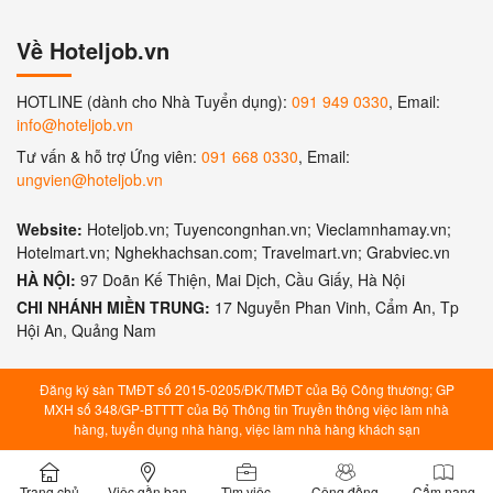
Về Hoteljob.vn
HOTLINE (dành cho Nhà Tuyển dụng):
091 949 0330
, Email:
info@hoteljob.vn
Tư vấn & hỗ trợ Ứng viên:
091 668 0330
, Email:
ungvien@hoteljob.vn
Website:
Hoteljob.vn; Tuyencongnhan.vn; Vieclamnhamay.vn;
Hotelmart.vn; Nghekhachsan.com; Travelmart.vn; Grabviec.vn
HÀ NỘI:
97 Doãn Kế Thiện, Mai Dịch, Cầu Giấy, Hà Nội
CHI NHÁNH MIỀN TRUNG:
17 Nguyễn Phan Vinh, Cẩm An, Tp
Hội An, Quảng Nam
Đăng ký sàn TMĐT số 2015-0205/ĐK/TMĐT của Bộ Công thương; GP
MXH số 348/GP-BTTTT của Bộ Thông tin Truyền thông việc làm nhà
hàng, tuyển dụng nhà hàng, việc làm nhà hàng khách sạn
Trang chủ
Việc gần bạn
Tìm việc
Cộng đồng
Cẩm nang