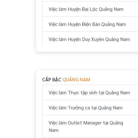
Việc làm Huyện Đại Lộc Quảng Nam
Việc làm Huyện Điện Bàn Quảng Nam
Việc làm Huyện Duy Xuyên Quảng Nam
Việc làm Huyện Quế Sơn Quảng Nam
Việc làm Huyện Nam Giang Quảng Nam
CẤP BẬC
QUẢNG NAM
Việc làm Huyện Phước Sơn Quảng Nam
Việc làm Thực tập sinh tại Quảng Nam
Việc làm Huyện Hiệp Đức Quảng Nam
Việc làm Trưởng ca tại Quảng Nam
Việc làm Huyện Thăng Bình Quảng Nam
Việc làm Outlet Manager tại Quảng
Việc làm Huyện Tiên Phước Quảng Nam
Nam