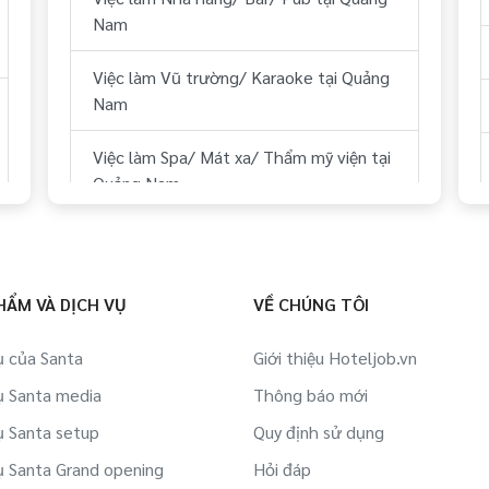
Nam
Việc làm Kỹ thuật tại Quảng Nam
Việc làm Vũ trường/ Karaoke tại Quảng
Việc làm Lái xe tại Quảng Nam
Nam
Việc làm Lữ hành/ Du lịch (HDV, ĐH
Việc làm Spa/ Mát xa/ Thẩm mỹ viện tại
Tour...) tại Quảng Nam
Quảng Nam
Việc làm Y tế tại Quảng Nam
Việc làm Sân Golf tại Quảng Nam
Việc làm Dự án BĐS/ Quản lý tòa nhà tại
Việc làm Thể hình/ phòng tập tại Quảng
HẨM VÀ DỊCH VỤ
VỀ CHÚNG TÔI
Quảng Nam
Nam
ụ của Santa
Giới thiệu Hoteljob.vn
Việc làm IT tại Quảng Nam
Việc làm Công ty Du lịch, lữ hành,
ụ Santa media
Thông báo mới
phòng vé tại Quảng Nam
Việc làm Việc làm sinh viên tại Quảng
ụ Santa setup
Quy định sử dụng
Nam
Việc làm Hàng không/ Sân bay tại
ụ Santa Grand opening
Hỏi đáp
Quảng Nam