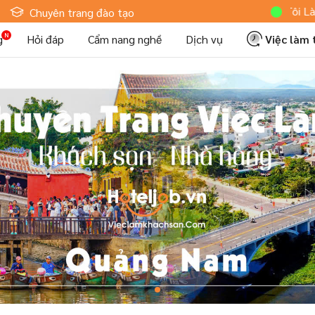
Hoteljob MV: "Tôi Là Nhân
Chuyên trang đào tạo
g
Hỏi đáp
Cẩm nang nghề
Dịch vụ
Việc làm