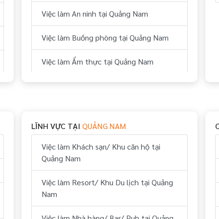
Việc làm An ninh tại Quảng Nam
Việc làm Buồng phòng tại Quảng Nam
Việc làm Ẩm thực tại Quảng Nam
Việc làm Bếp tại Quảng Nam
Việc làm Thể thao tại Quảng Nam
LĨNH VỰC TẠI
QUẢNG NAM
Việc làm Vui chơi & giải trí tại Quảng
Nam
Việc làm Khách sạn/ Khu căn hộ tại
Quảng Nam
Việc làm Hành chính, nhân sự tại Quảng
Nam
Việc làm Resort/ Khu Du lịch tại Quảng
Nam
Việc làm Tài chính, kế toán tại Quảng
Nam
Việc làm Nhà hàng/ Bar/ Pub tại Quảng