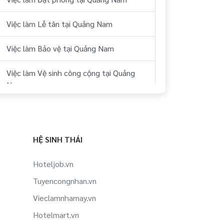
Việc làm Lễ tân tại Quảng Nam
Việc làm Bảo vệ tại Quảng Nam
Việc làm Vệ sinh công cộng tại Quảng
Nam
Việc làm Buồng tại Quảng Nam
Việc làm Phục vụ tại Quảng Nam
HỆ SINH THÁI
Việc làm Pha chế/ Bartender tại Quảng
Hoteljob.vn
Nam
Tuyencongnhan.vn
Việc làm Bếp Âu tại Quảng Nam
Vieclamnhamay.vn
Hotelmart.vn
Việc làm Bếp bánh tại Quảng Nam