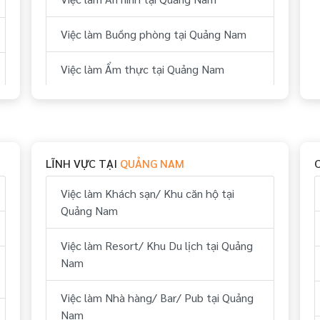
Việc làm Buồng phòng tại Quảng Nam
Việc làm Ẩm thực tại Quảng Nam
Việc làm Bếp tại Quảng Nam
Việc làm Thể thao tại Quảng Nam
LĨNH VỰC TẠI
QUẢNG NAM
Việc làm Vui chơi & giải trí tại Quảng
Nam
Việc làm Khách sạn/ Khu căn hộ tại
Quảng Nam
Việc làm Hành chính, nhân sự tại Quảng
Nam
Việc làm Resort/ Khu Du lịch tại Quảng
Nam
Việc làm Tài chính, kế toán tại Quảng
Nam
Việc làm Nhà hàng/ Bar/ Pub tại Quảng
Nam