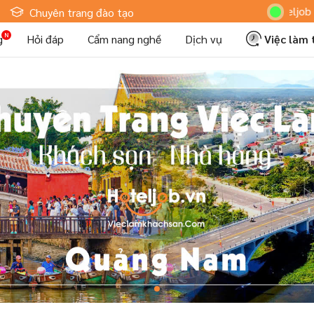
Hoteljob MV: "Tô
Chuyên trang đào tạo
g
Hỏi đáp
Cẩm nang nghề
Dịch vụ
Việc làm