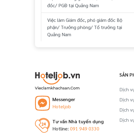
đốc/ PGĐ tại Quảng Nam
Việc làm Huyện Nam Trà My Quảng Nam
Việc làm Giám đốc, phó giám đốc Bộ
Việc làm Huyện Núi Thành Quảng Nam
phận/ Trưởng phòng/ Tổ trưởng tại
Quảng Nam
Việc làm Huyện Phú Ninh Quảng Nam
Việc làm Trưởng ca/ Giám sát tại Quảng
Nam
Việc làm Huyện Nông Sơn Quảng Nam
Việc làm Nhân viên tập sự tại Quảng
SẢN P
Nam
Dịch v
Việc làm Đào tạo viên tại Quảng Nam
Messenger
Dịch v
Hoteljob
Việc làm Trợ lý, thư ký tại Quảng Nam
Dịch v
Dịch v
Tư vấn Nhà tuyển dụng
Việc làm Nhân viên tại Quảng Nam
Hotline:
091 949 0330