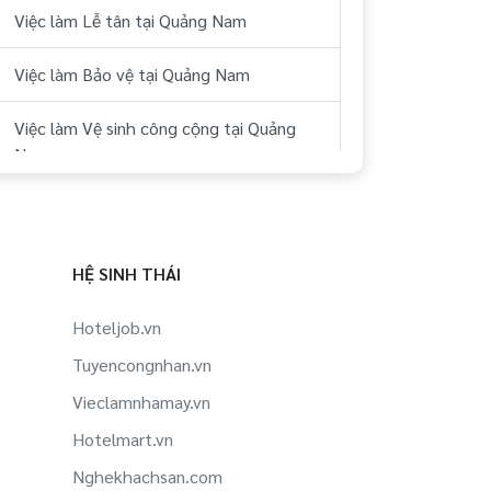
Việc làm Lễ tân tại Quảng Nam
Việc làm Bảo vệ tại Quảng Nam
Việc làm Vệ sinh công cộng tại Quảng
Nam
Việc làm Buồng tại Quảng Nam
Việc làm Phục vụ tại Quảng Nam
HỆ SINH THÁI
Việc làm Pha chế/ Bartender tại Quảng
Hoteljob.vn
Nam
Tuyencongnhan.vn
Việc làm Bếp Âu tại Quảng Nam
Vieclamnhamay.vn
Hotelmart.vn
Việc làm Bếp bánh tại Quảng Nam
Nghekhachsan.com