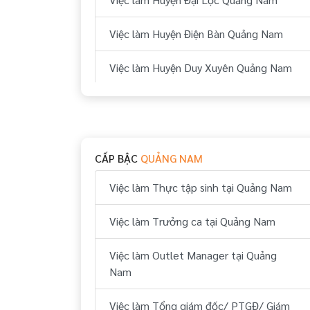
Việc làm Huyện Điện Bàn Quảng Nam
Việc làm Huyện Duy Xuyên Quảng Nam
Việc làm Huyện Quế Sơn Quảng Nam
Việc làm Huyện Nam Giang Quảng Nam
CẤP BẬC
QUẢNG NAM
Việc làm Huyện Phước Sơn Quảng Nam
Việc làm Thực tập sinh tại Quảng Nam
Việc làm Huyện Hiệp Đức Quảng Nam
Việc làm Trưởng ca tại Quảng Nam
Việc làm Huyện Thăng Bình Quảng Nam
Việc làm Outlet Manager tại Quảng
Việc làm Huyện Tiên Phước Quảng Nam
Nam
Việc làm Huyện Bắc Trà My Quảng Nam
Việc làm Tổng giám đốc/ PTGĐ/ Giám