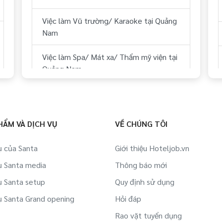
Việc làm Kỹ thuật tại Quảng Nam
Việc làm Vũ trường/ Karaoke tại Quảng
Việc làm Lái xe tại Quảng Nam
Nam
Việc làm Lữ hành/ Du lịch (HDV, ĐH
Việc làm Spa/ Mát xa/ Thẩm mỹ viện tại
Tour...) tại Quảng Nam
Quảng Nam
Việc làm Y tế tại Quảng Nam
Việc làm Sân Golf tại Quảng Nam
Việc làm Dự án BĐS/ Quản lý tòa nhà tại
Việc làm Thể hình/ phòng tập tại Quảng
HẨM VÀ DỊCH VỤ
VỀ CHÚNG TÔI
Quảng Nam
Nam
ụ của Santa
Giới thiệu Hoteljob.vn
Việc làm IT tại Quảng Nam
Việc làm Công ty Du lịch, lữ hành,
ụ Santa media
Thông báo mới
phòng vé tại Quảng Nam
Việc làm Việc làm sinh viên tại Quảng
ụ Santa setup
Quy định sử dụng
Nam
Việc làm Hàng không/ Sân bay tại
ụ Santa Grand opening
Hỏi đáp
Quảng Nam
Việc làm Bán hàng online tại Quảng Nam
Rao vặt tuyển dụng