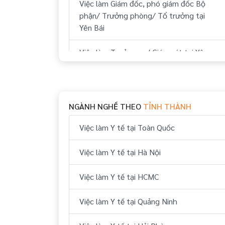
Việc làm Giám đốc, phó giám đốc Bộ
phận/ Trưởng phòng/ Tổ trưởng tại
Yên Bái
Việc làm Trưởng ca/ Giám sát tại Yên
Bái
Việc làm Nhân viên tập sự tại Yên Bái
NGÀNH NGHỀ THEO
TỈNH THÀNH
Việc làm Đào tạo viên tại Yên Bái
Việc làm Y tế tại Toàn Quốc
Việc làm Trợ lý, thư ký tại Yên Bái
Việc làm Y tế tại Hà Nội
Việc làm Nhân viên tại Yên Bái
Việc làm Y tế tại HCMC
Việc làm Y tế tại Quảng Ninh