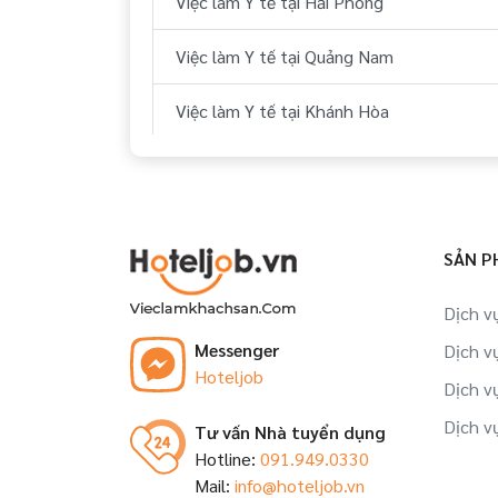
Việc làm Y tế tại Hải Phòng
Việc làm Y tế tại Quảng Nam
Việc làm Y tế tại Khánh Hòa
Việc làm Y tế tại Bà Rịa - Vũng Tàu
Việc làm Y tế tại Cần Thơ
SẢN P
Việc làm Y tế tại Kiên Giang
Dịch v
Việc làm Y tế tại Bình Định
Messenger
Dịch v
Hoteljob
Việc làm Y tế tại Gia Lai
Dịch v
Dịch v
Tư vấn Nhà tuyển dụng
Việc làm Y tế tại Long An
Hotline:
091.949.0330
Mail:
info@hoteljob.vn