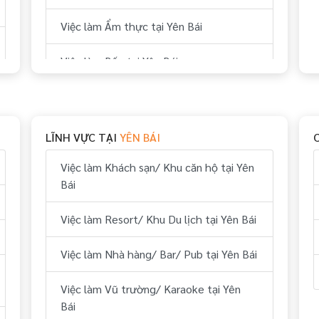
Việc làm Ẩm thực tại Yên Bái
Việc làm Bếp tại Yên Bái
Việc làm Thể thao tại Yên Bái
Việc làm Vui chơi & giải trí tại Yên Bái
LĨNH VỰC TẠI
YÊN BÁI
Việc làm Hành chính, nhân sự tại Yên
Việc làm Khách sạn/ Khu căn hộ tại Yên
Bái
Bái
Việc làm Tài chính, kế toán tại Yên Bái
Việc làm Resort/ Khu Du lịch tại Yên Bái
Việc làm Kỹ thuật tại Yên Bái
Việc làm Nhà hàng/ Bar/ Pub tại Yên Bái
Việc làm Lái xe tại Yên Bái
Việc làm Vũ trường/ Karaoke tại Yên
Bái