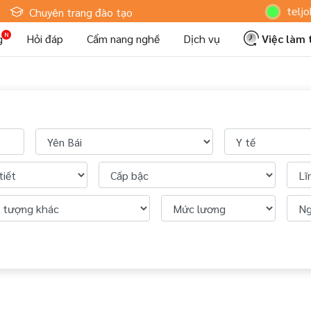
Hoteljob MV
Chuyên trang đào tạo
g
Hỏi đáp
Cẩm nang nghề
Dịch vụ
Việc làm