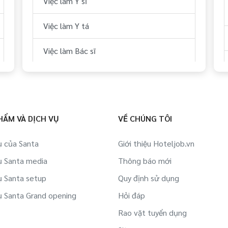
Việc làm Y sĩ
Việc làm Siêu thị/ Rạp phim/ Dịch vụ
Việc làm Y tá
công cộng tại Yên Bái
Việc làm Bác sĩ
Việc làm Dự án BĐS/ Quản lý tòa nhà tại
Yên Bái
Việc làm Cà phê/ Quán ăn/ Nhà nghỉ
nhỏ tại Yên Bái
HẨM VÀ DỊCH VỤ
VỀ CHÚNG TÔI
Việc làm Cửa hàng/ Tiệm/ Shop tại Yên
ụ của Santa
Giới thiệu Hoteljob.vn
Bái
ụ Santa media
Thông báo mới
Việc làm Trường nghề/ Tuyển dụng tại
ụ Santa setup
Quy định sử dụng
Yên Bái
ụ Santa Grand opening
Hỏi đáp
Việc làm Cơ sở y tế tại Yên Bái
Rao vặt tuyển dụng