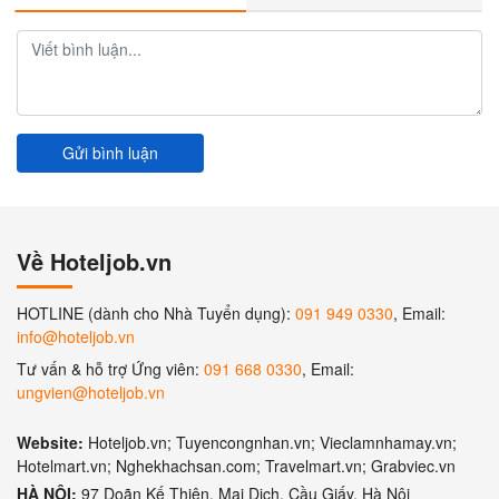
Gửi bình luận
Về Hoteljob.vn
HOTLINE (dành cho Nhà Tuyển dụng):
091 949 0330
, Email:
info@hoteljob.vn
Tư vấn & hỗ trợ Ứng viên:
091 668 0330
, Email:
ungvien@hoteljob.vn
Website:
Hoteljob.vn; Tuyencongnhan.vn; Vieclamnhamay.vn;
Hotelmart.vn; Nghekhachsan.com; Travelmart.vn; Grabviec.vn
HÀ NỘI:
97 Doãn Kế Thiện, Mai Dịch, Cầu Giấy, Hà Nội