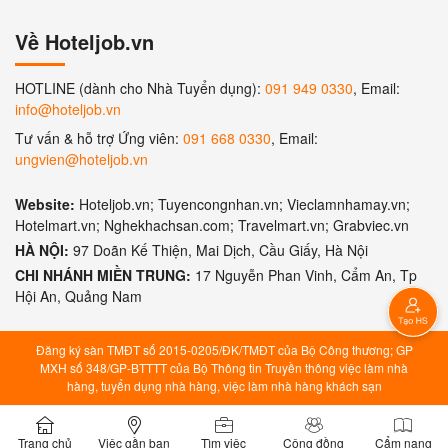
Về Hoteljob.vn
HOTLINE (dành cho Nhà Tuyển dụng):
091 949 0330
, Email:
info@hoteljob.vn
Tư vấn & hỗ trợ Ứng viên:
091 668 0330
, Email:
ungvien@hoteljob.vn
Website:
Hoteljob.vn; Tuyencongnhan.vn; Vieclamnhamay.vn;
Hotelmart.vn; Nghekhachsan.com; Travelmart.vn; Grabviec.vn
HÀ NỘI:
97 Doãn Kế Thiện, Mai Dịch, Cầu Giấy, Hà Nội
CHI NHÁNH MIỀN TRUNG:
17 Nguyễn Phan Vinh, Cẩm An, Tp
Hội An, Quảng Nam
Đăng ký sàn TMĐT số 2015-0205/ĐK/TMĐT của Bộ Công thương; GP
MXH số 348/GP-BTTTT của Bộ Thông tin Truyền thông việc làm nhà
hàng, tuyển dụng nhà hàng, việc làm nhà hàng khách sạn
Trang chủ
Việc gần bạn
Tìm việc
Cộng đồng
Cẩm nang