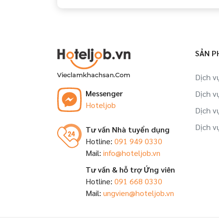
Đồng
Việc làm Nhân viên tập sự tại Lâm Đồng
SẢN P
Việc làm Đào tạo viên tại Lâm Đồng
Dịch v
Việc làm Trợ lý, thư ký tại Lâm Đồng
Messenger
Dịch v
Hoteljob
Việc làm Nhân viên tại Lâm Đồng
Dịch v
Dịch v
Tư vấn Nhà tuyển dụng
Hotline:
091 949 0330
Mail:
info@hoteljob.vn
Tư vấn & hỗ trợ Ứng viên
Hotline:
091 668 0330
Mail:
ungvien@hoteljob.vn