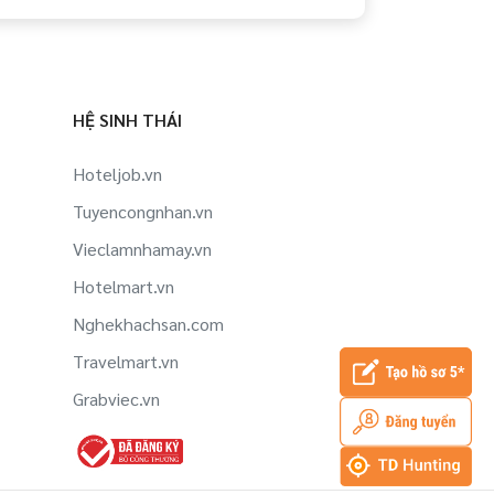
Việc làm Bếp lạnh tại Lâm Đồng
Việc làm Kế toán tổng hợp tại Lâm
Đồng
HỆ SINH THÁI
Việc làm Cắm hoa tại Lâm Đồng
Hoteljob.vn
Tuyencongnhan.vn
Vieclamnhamay.vn
Hotelmart.vn
Nghekhachsan.com
Travelmart.vn
Grabviec.vn