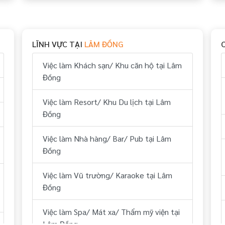
Việc làm Bếp tại Lâm Đồng
Việc làm Thể thao tại Lâm Đồng
LĨNH VỰC TẠI
LÂM ĐỒNG
Việc làm Vui chơi & giải trí tại Lâm Đồng
Việc làm Khách sạn/ Khu căn hộ tại Lâm
Việc làm Hành chính, nhân sự tại Lâm
Đồng
Đồng
Việc làm Resort/ Khu Du lịch tại Lâm
Việc làm Tài chính, kế toán tại Lâm
Đồng
Đồng
Việc làm Nhà hàng/ Bar/ Pub tại Lâm
Việc làm Kỹ thuật tại Lâm Đồng
Đồng
Việc làm Lái xe tại Lâm Đồng
Việc làm Vũ trường/ Karaoke tại Lâm
Đồng
Việc làm Lữ hành/ Du lịch (HDV, ĐH
Tour...) tại Lâm Đồng
Việc làm Spa/ Mát xa/ Thẩm mỹ viện tại
Lâm Đồng