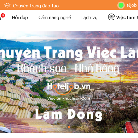
Hoteljob MV: "Tô
Chuyên trang đào tạo
g
Hỏi đáp
Cẩm nang nghề
Dịch vụ
Việc làm