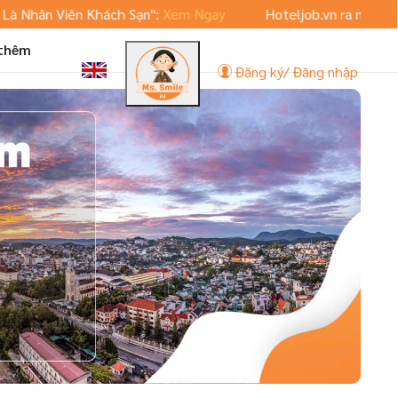
iên Khách Sạn":
Xem Ngay
Hoteljob.vn ra mắt phiên bản Ap
 thêm
Đăng ký/ Đăng nhập