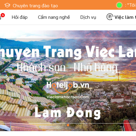
Hoteljob MV: "Tôi Là Nhân V
Chuyên trang đào tạo
g
Hỏi đáp
Cẩm nang nghề
Dịch vụ
Việc làm