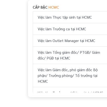
CẤP BẬC
HCMC
Việc làm Quận 2 HCMC
Việc làm Thực tập sinh tại HCMC
Việc làm Quận 3 HCMC
Việc làm Trưởng ca tại HCMC
Việc làm Quận 10 HCMC
Việc làm Outlet Manager tại HCMC
Việc làm Quận 11 HCMC
Việc làm Tổng giám đốc/ PTGĐ/ Giám
Việc làm Quận 4 HCMC
đốc/ PGĐ tại HCMC
Việc làm Quận 5 HCMC
Việc làm Giám đốc, phó giám đốc Bộ
phận/ Trưởng phòng/ Tổ trưởng tại
Việc làm Quận 6 HCMC
HCMC
Việc làm Quận 8 HCMC
Việc làm Trưởng ca/ Giám sát tại HCMC
Việc làm Quận Bình Tân HCMC
Việc làm Nhân viên tập sự tại HCMC