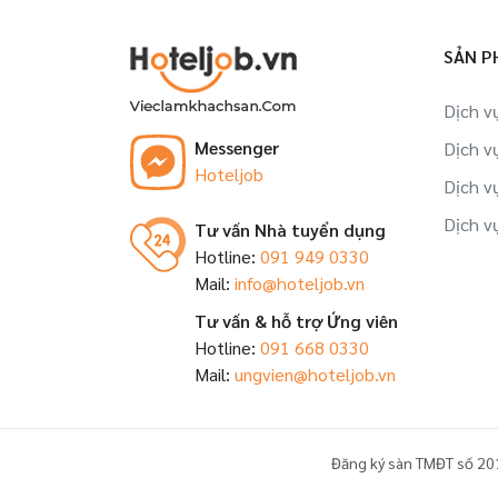
Việc làm Quận 7 HCMC
Việc làm Đào tạo viên tại HCMC
SẢN P
Việc làm Huyện Củ Chi HCMC
Việc làm Trợ lý, thư ký tại HCMC
Dịch v
Messenger
Dịch v
Việc làm Huyện Hóc Môn HCMC
Việc làm Nhân viên tại HCMC
Hoteljob
Dịch v
Việc làm Huyện Bình Chánh HCMC
Dịch v
Tư vấn Nhà tuyển dụng
Hotline:
091 949 0330
Việc làm Huyện Nhà Bè HCMC
Mail:
info@hoteljob.vn
Việc làm Huyện Cần Giờ HCMC
Tư vấn & hỗ trợ Ứng viên
Hotline:
091 668 0330
Mail:
ungvien@hoteljob.vn
Đăng ký sàn TMĐT số 20