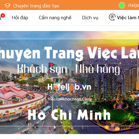
Hoteljob MV:
Chuyên trang đào tạo
g
Hỏi đáp
Cẩm nang nghề
Dịch vụ
Việc làm