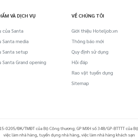
Việc làm Công ty Du lịch, lữ hành,
Việc làm Việc làm sinh viên tại HCMC
phòng vé tại HCMC
HẨM VÀ DỊCH VỤ
VỀ CHÚNG TÔI
Việc làm Bán hàng online tại HCMC
Việc làm Hàng không/ Sân bay tại HCMC
ụ của Santa
Giới thiệu Hoteljob.vn
ụ Santa media
Thông báo mới
Việc làm Khác tại HCMC
Việc làm Du thuyền tại HCMC
ụ Santa setup
Quy định sử dụng
Việc làm Lao động ngoài nước tại HCMC
ụ Santa Grand opening
Hỏi đáp
Việc làm Siêu thị/ Rạp phim/ Dịch vụ
Rao vặt tuyển dụng
công cộng tại HCMC
Sitemap
Việc làm Dự án BĐS/ Quản lý tòa nhà tại
HCMC
Việc làm Cà phê/ Quán ăn/ Nhà nghỉ
nhỏ tại HCMC
15-0205/ĐK/TMĐT của Bộ Công thương; GP MXH số 348/GP-BTTTT của Bộ
việc làm nhà hàng
,
tuyển dụng nhà hàng
,
việc làm nhà hàng khách sạn