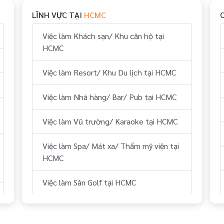
LĨNH VỰC TẠI
HCMC
Việc làm Hành chính, nhân sự tại HCMC
Việc làm Khách sạn/ Khu căn hộ tại
Việc làm Tài chính, kế toán tại HCMC
HCMC
Việc làm Kỹ thuật tại HCMC
Việc làm Resort/ Khu Du lịch tại HCMC
Việc làm Lái xe tại HCMC
Việc làm Nhà hàng/ Bar/ Pub tại HCMC
Việc làm Lữ hành/ Du lịch (HDV, ĐH
Việc làm Vũ trường/ Karaoke tại HCMC
Tour...) tại HCMC
Việc làm Spa/ Mát xa/ Thẩm mỹ viện tại
Việc làm Y tế tại HCMC
HCMC
Việc làm Dự án BĐS/ Quản lý tòa nhà tại
Việc làm Sân Golf tại HCMC
HCMC
Việc làm Thể hình/ phòng tập tại HCMC
Việc làm IT tại HCMC