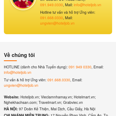
091.949.0330
, Mail:
info@hoteljob.vn
Hotline tư vấn và hỗ trợ Ứng viên:
091.668.0330
, Mail:
ungvien@hoteljob.vn
Về chúng tôi
HOTLINE (dành cho Nhà Tuyển dụng):
091 949 0330
, Email:
info@hoteljob.vn
Tư vấn & hỗ trợ Ứng viên:
091.668.0330
, Email:
ungvien@hoteljob.vn
Website:
Hoteljob.vn; Vieclamnhamay.vn; Hotelmart.vn;
Nghekhachsan.com; Travelmart.vn; Grabviec.vn
HÀ NỘI:
97 Doãn Kế Thiện, Mai Dịch, Cầu Giấy, Hà Nội
CHI NHÁNH MIỀN TRUNG:
17 Nguyễn Phan Vinh, Cẩm An, Tp