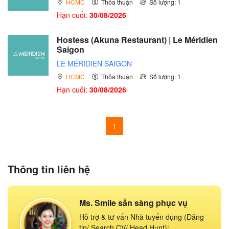
HCMC
Thỏa thuận
Số lượng: 1
Hạn cuối:
30/08/2026
Hostess (Akuna Restaurant) | Le Méridien
Saigon
LE MÉRIDIEN SAIGON
HCMC
Thỏa thuận
Số lượng: 1
Hạn cuối:
30/08/2026
1
Thông tin liên hệ
Ms. Smile sẵn sàng phục vụ
Hỗ trợ & tư vấn Nhà tuyển dụng (Đăng
tin/ Search CV/ Head Hunt):