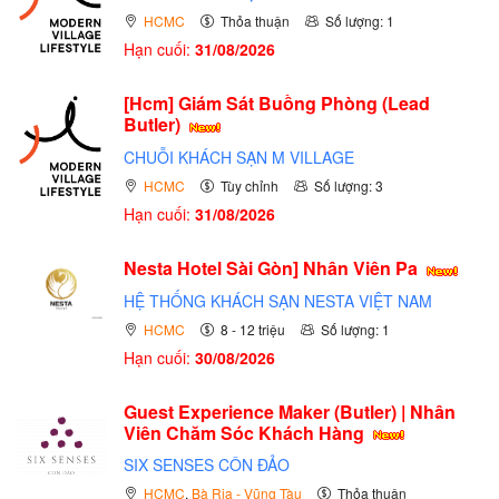
HCMC
Thỏa thuận
Số lượng: 1
Hạn cuối:
31/08/2026
[Hcm] Giám Sát Buồng Phòng (Lead
Butler)
CHUỖI KHÁCH SẠN M VILLAGE
HCMC
Tùy chỉnh
Số lượng: 3
Hạn cuối:
31/08/2026
Nesta Hotel Sài Gòn] Nhân Viên Pa
HỆ THỐNG KHÁCH SẠN NESTA VIỆT NAM
HCMC
8 - 12 triệu
Số lượng: 1
Hạn cuối:
30/08/2026
Guest Experience Maker (Butler) | Nhân
Viên Chăm Sóc Khách Hàng
SIX SENSES CÔN ĐẢO
HCMC
,
Bà Rịa - Vũng Tàu
Thỏa thuận