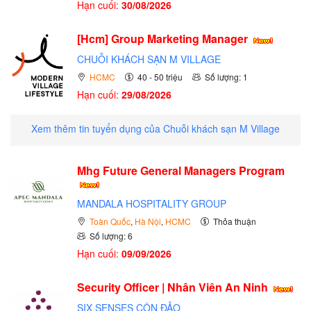
Hạn cuối:
30/08/2026
[Hcm] Group Marketing Manager
CHUỖI KHÁCH SẠN M VILLAGE
HCMC
40 - 50 triệu
Số lượng: 1
Hạn cuối:
29/08/2026
Xem thêm tin tuyển dụng của Chuỗi khách sạn M Village
Mhg Future General Managers Program
MANDALA HOSPITALITY GROUP
Toàn Quốc
,
Hà Nội
,
HCMC
Thỏa thuận
Số lượng: 6
Hạn cuối:
09/09/2026
Security Officer | Nhân Viên An Ninh
SIX SENSES CÔN ĐẢO