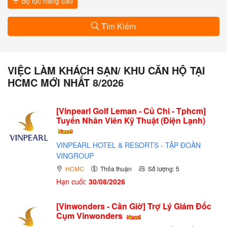
Bộ lọc nâng cao
Tìm Kiếm
VIỆC LÀM KHÁCH SẠN/ KHU CĂN HỘ TẠI
HCMC MỚI NHẤT 8/2026
[Vinpearl Golf Leman - Củ Chi - Tphcm]
Tuyển Nhân Viên Kỹ Thuật (Điện Lạnh)
VINPEARL HOTEL & RESORTS - TẬP ĐOÀN
VINGROUP
HCMC
Thỏa thuận
Số lượng: 5
Hạn cuối:
30/08/2026
[Vinwonders - Cần Giờ] Trợ Lý Giám Đốc
Cụm Vinwonders