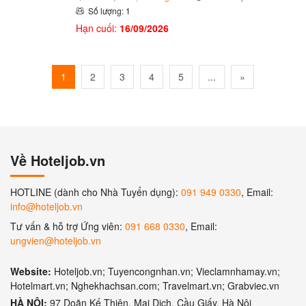
Số lượng: 1
Hạn cuối:
16/09/2026
1
2
3
4
5
...
»
Về Hoteljob.vn
HOTLINE (dành cho Nhà Tuyển dụng):
091 949 0330
, Email:
info@hoteljob.vn
Tư vấn & hỗ trợ Ứng viên:
091 668 0330
, Email:
ungvien@hoteljob.vn
Website:
Hoteljob.vn; Tuyencongnhan.vn; Vieclamnhamay.vn;
Hotelmart.vn; Nghekhachsan.com; Travelmart.vn; Grabviec.vn
HÀ NỘI:
97 Doãn Kế Thiện, Mai Dịch, Cầu Giấy, Hà Nội