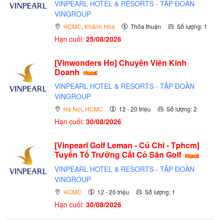
VINPEARL HOTEL & RESORTS - TẬP ĐOÀN
VINGROUP
HCMC
,
Khánh Hòa
Thỏa thuận
Số lượng: 1
Hạn cuối:
25/08/2026
[Vinwonders Ho] Chuyên Viên Kinh
Doanh
VINPEARL HOTEL & RESORTS - TẬP ĐOÀN
VINGROUP
Hà Nội
,
HCMC
12 - 20 triệu
Số lượng: 2
Hạn cuối:
30/08/2026
[Vinpearl Golf Leman - Củ Chi - Tphcm]
Tuyển Tổ Trưởng Cắt Cỏ Sân Golf
VINPEARL HOTEL & RESORTS - TẬP ĐOÀN
VINGROUP
HCMC
12 - 20 triệu
Số lượng: 1
Hạn cuối:
30/08/2026