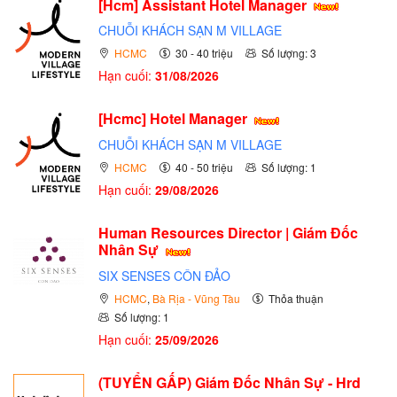
[Hcm] Assistant Hotel Manager
CHUỖI KHÁCH SẠN M VILLAGE
HCMC
30 - 40 triệu
Số lượng: 3
Hạn cuối:
31/08/2026
[Hcmc] Hotel Manager
CHUỖI KHÁCH SẠN M VILLAGE
HCMC
40 - 50 triệu
Số lượng: 1
Hạn cuối:
29/08/2026
Human Resources Director | Giám Đốc
Nhân Sự
SIX SENSES CÔN ĐẢO
HCMC
,
Bà Rịa - Vũng Tàu
Thỏa thuận
Số lượng: 1
Hạn cuối:
25/09/2026
(TUYỂN GẤP)
Giám Đốc Nhân Sự - Hrd