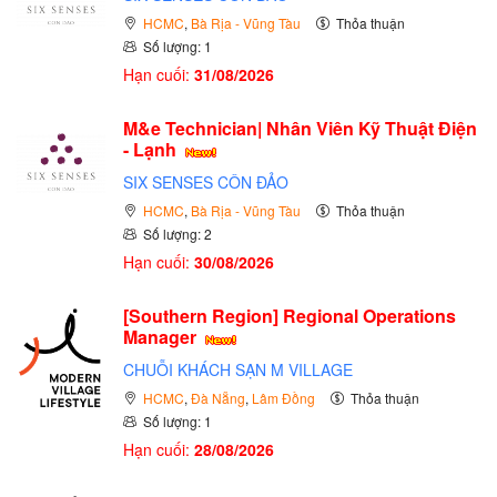
HCMC
,
Bà Rịa - Vũng Tàu
Thỏa thuận
Số lượng: 1
Hạn cuối:
31/08/2026
M&e Technician| Nhân Viên Kỹ Thuật Điện
- Lạnh
SIX SENSES CÔN ĐẢO
HCMC
,
Bà Rịa - Vũng Tàu
Thỏa thuận
Số lượng: 2
Hạn cuối:
30/08/2026
[Southern Region] Regional Operations
Manager
CHUỖI KHÁCH SẠN M VILLAGE
HCMC
,
Đà Nẵng
,
Lâm Đồng
Thỏa thuận
Số lượng: 1
Hạn cuối:
28/08/2026