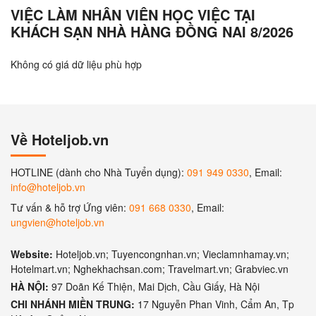
VIỆC LÀM NHÂN VIÊN HỌC VIỆC TẠI
KHÁCH SẠN NHÀ HÀNG ĐỒNG NAI 8/2026
Không có giá dữ liệu phù hợp
Về Hoteljob.vn
HOTLINE (dành cho Nhà Tuyển dụng):
091 949 0330
, Email:
info@hoteljob.vn
Tư vấn & hỗ trợ Ứng viên:
091 668 0330
, Email:
ungvien@hoteljob.vn
Website:
Hoteljob.vn; Tuyencongnhan.vn; Vieclamnhamay.vn;
Hotelmart.vn; Nghekhachsan.com; Travelmart.vn; Grabviec.vn
HÀ NỘI:
97 Doãn Kế Thiện, Mai Dịch, Cầu Giấy, Hà Nội
CHI NHÁNH MIỀN TRUNG:
17 Nguyễn Phan Vinh, Cẩm An, Tp