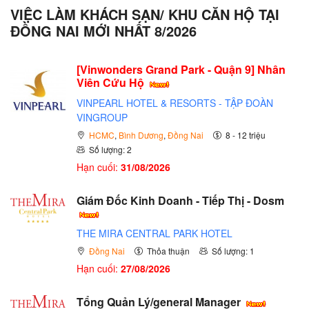
VIỆC LÀM KHÁCH SẠN/ KHU CĂN HỘ TẠI
ĐỒNG NAI MỚI NHẤT 8/2026
[Vinwonders Grand Park - Quận 9] Nhân
Viên Cứu Hộ
VINPEARL HOTEL & RESORTS - TẬP ĐOÀN
VINGROUP
HCMC
,
Bình Dương
,
Đồng Nai
8 - 12 triệu
Số lượng: 2
Hạn cuối:
31/08/2026
Giám Đốc Kinh Doanh - Tiếp Thị - Dosm
THE MIRA CENTRAL PARK HOTEL
Đồng Nai
Thỏa thuận
Số lượng: 1
Hạn cuối:
27/08/2026
Tổng Quản Lý/general Manager