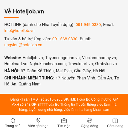
Về Hoteljob.vn
HOTLINE (dành cho Nhà Tuyển dụng):
091 949 0330
, Email:
info@hoteljob.vn
Tư vấn & hỗ trợ Ứng viên:
091 668 0330
, Email:
ungvien@hoteljob.vn
Website:
Hoteljob.vn; Tuyencongnhan.vn; Vieclamnhamay.vn;
Hotelmart.vn; Nghekhachsan.com; Travelmart.vn; Grabviec.vn
HÀ NỘI:
97 Doãn Kế Thiện, Mai Dịch, Cầu Giấy, Hà Nội
CHI NHÁNH MIỀN TRUNG:
17 Nguyễn Phan Vinh, Cẩm An, Tp
Hội An, Quảng Nam
Đăng ký sàn TMĐT số 2015-0205/ĐK/TMĐT của Bộ Công thương; GP
MXH số 348/GP-BTTTT của Bộ Thông tin Truyền thông việc làm nhà
hàng, tuyển dụng nhà hàng, việc làm nhà hàng khách sạn
Trang chủ
Việc gần bạn
Tìm việc
Cộng đồng
Cẩm nang