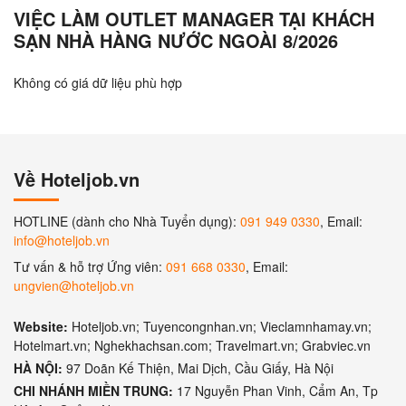
VIỆC LÀM OUTLET MANAGER TẠI KHÁCH
SẠN NHÀ HÀNG NƯỚC NGOÀI 8/2026
Không có giá dữ liệu phù hợp
Về Hoteljob.vn
HOTLINE (dành cho Nhà Tuyển dụng):
091 949 0330
, Email:
info@hoteljob.vn
Tư vấn & hỗ trợ Ứng viên:
091 668 0330
, Email:
ungvien@hoteljob.vn
Website:
Hoteljob.vn; Tuyencongnhan.vn; Vieclamnhamay.vn;
Hotelmart.vn; Nghekhachsan.com; Travelmart.vn; Grabviec.vn
HÀ NỘI:
97 Doãn Kế Thiện, Mai Dịch, Cầu Giấy, Hà Nội
CHI NHÁNH MIỀN TRUNG:
17 Nguyễn Phan Vinh, Cẩm An, Tp