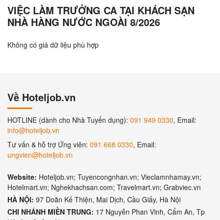
VIỆC LÀM TRƯỞNG CA TẠI KHÁCH SẠN
NHÀ HÀNG NƯỚC NGOÀI 8/2026
Không có giá dữ liệu phù hợp
Về Hoteljob.vn
HOTLINE (dành cho Nhà Tuyển dụng):
091 949 0330
, Email:
info@hoteljob.vn
Tư vấn & hỗ trợ Ứng viên:
091 668 0330
, Email:
ungvien@hoteljob.vn
Website:
Hoteljob.vn; Tuyencongnhan.vn; Vieclamnhamay.vn;
Hotelmart.vn; Nghekhachsan.com; Travelmart.vn; Grabviec.vn
HÀ NỘI:
97 Doãn Kế Thiện, Mai Dịch, Cầu Giấy, Hà Nội
CHI NHÁNH MIỀN TRUNG:
17 Nguyễn Phan Vinh, Cẩm An, Tp