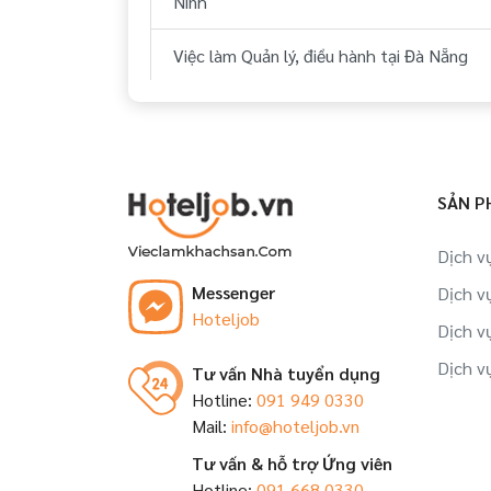
Ninh
Việc làm Quản lý, điều hành tại Đà Nẵng
Việc làm Quản lý, điều hành tại Quảng
Nam
Việc làm Quản lý, điều hành tại Khánh
SẢN P
Hòa
Dịch v
Việc làm Quản lý, điều hành tại Bình
Messenger
Dịch v
Thuận
Hoteljob
Dịch v
Việc làm Quản lý, điều hành tại Kiên
Dịch v
Tư vấn Nhà tuyển dụng
Giang
Hotline:
091 949 0330
Mail:
info@hoteljob.vn
Việc làm Quản lý, điều hành tại An Giang
Tư vấn & hỗ trợ Ứng viên
Việc làm Quản lý, điều hành tại Bình
Hotline:
091 668 0330