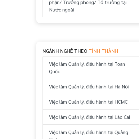
phận/ Trưởng phòng/ Tổ trưởng tại
Nước ngoài
Việc làm Trưởng ca/ Giám sát tại Nước
ngoài
Việc làm Nhân viên tập sự tại Nước
NGÀNH NGHỀ THEO
TỈNH THÀNH
ngoài
Việc làm Quản lý, điều hành tại Toàn
Việc làm Đào tạo viên tại Nước ngoài
Quốc
Việc làm Trợ lý, thư ký tại Nước ngoài
Việc làm Quản lý, điều hành tại Hà Nội
Việc làm Nhân viên tại Nước ngoài
Việc làm Quản lý, điều hành tại HCMC
Việc làm Quản lý, điều hành tại Lào Cai
Việc làm Quản lý, điều hành tại Quảng