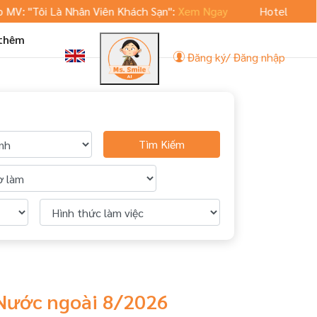
 "Tôi Là Nhân Viên Khách Sạn":
Xem Ngay
Hoteljob.vn ra 
 thêm
Đăng ký/ Đăng nhập
Tìm Kiếm
 Nước ngoài 8/2026