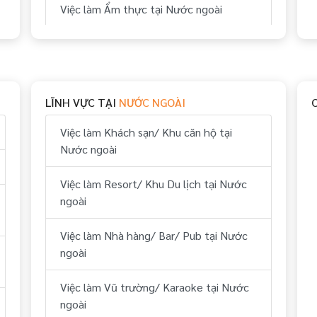
Việc làm Ẩm thực tại Nước ngoài
Việc làm Bếp tại Nước ngoài
Việc làm Thể thao tại Nước ngoài
LĨNH VỰC TẠI
NƯỚC NGOÀI
Việc làm Vui chơi & giải trí tại Nước
ngoài
Việc làm Khách sạn/ Khu căn hộ tại
Nước ngoài
Việc làm Hành chính, nhân sự tại Nước
ngoài
Việc làm Resort/ Khu Du lịch tại Nước
ngoài
Việc làm Tài chính, kế toán tại Nước
ngoài
Việc làm Nhà hàng/ Bar/ Pub tại Nước
ngoài
Việc làm Kỹ thuật tại Nước ngoài
Việc làm Vũ trường/ Karaoke tại Nước
Việc làm Lái xe tại Nước ngoài
ngoài