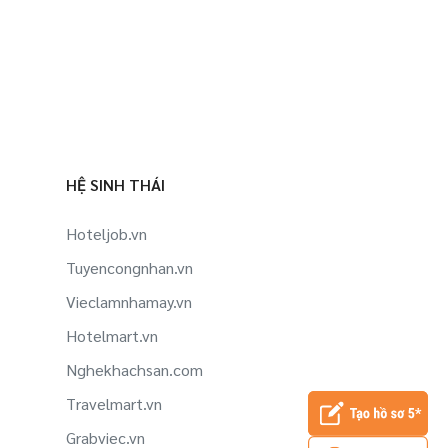
HỆ SINH THÁI
Hoteljob.vn
Tuyencongnhan.vn
Vieclamnhamay.vn
Hotelmart.vn
Nghekhachsan.com
Travelmart.vn
Grabviec.vn