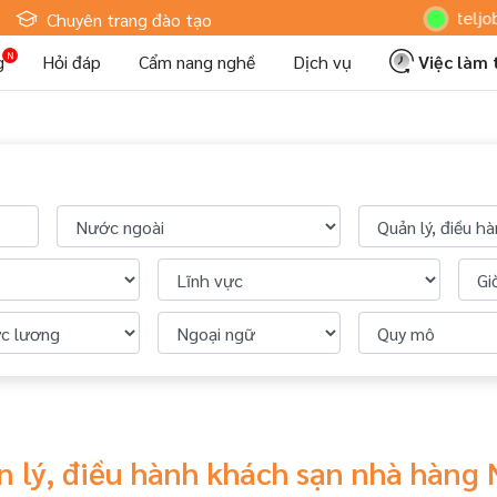
Hoteljob MV:
Chuyên trang đào tạo
g
Hỏi đáp
Cẩm nang nghề
Dịch vụ
Việc làm
n lý, điều hành khách sạn nhà hàng