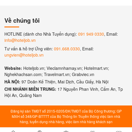
Về chúng tôi
HOTLINE (dành cho Nhà Tuyển dụng):
091 949 0330
, Email:
info@hoteljob.vn
Tư vấn & hỗ trợ Ứng viên:
091.668.0330
, Email:
ungvien@hoteljob.vn
Website:
Hoteljob.vn; Vieclamnhamay.vn; Hotelmart.vn;
Nghekhachsan.com; Travelmart.vn; Grabviec.vn
HÀ NỘI:
97 Doãn Kế Thiện, Mai Dịch, Cầu Giấy, Hà Nội
CHI NHÁNH MIỀN TRUNG:
17 Nguyễn Phan Vinh, Cẩm An, Tp
Hội An, Quảng Nam
Đăng ký sàn TMĐT số 2015-0205/ĐK/TMĐT của Bộ Công thương; GP
MXH số 348/GP-BTTTT của Bộ Thông tin Truyền thông việc làm nhà
hàng, tuyển dụng nhà hàng, việc làm nhà hàng khách sạn