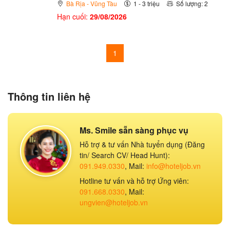
Bà Rịa - Vũng Tàu
1 - 3 triệu
Số lượng: 2
Hạn cuối:
29/08/2026
1
Thông tin liên hệ
Ms. Smile sẵn sàng phục vụ
Hỗ trợ & tư vấn Nhà tuyển dụng (Đăng
tin/ Search CV/ Head Hunt):
091.949.0330
, Mail:
info@hoteljob.vn
Hotline tư vấn và hỗ trợ Ứng viên:
091.668.0330
, Mail:
ungvien@hoteljob.vn