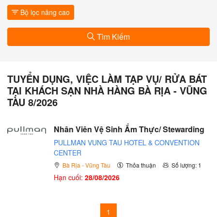
Bộ lọc nâng cao
Tìm Kiếm
TUYỂN DỤNG, VIỆC LÀM TẠP VỤ/ RỬA BÁT
TẠI KHÁCH SẠN NHÀ HÀNG BÀ RỊA - VŨNG
TÀU 8/2026
Nhân Viên Vệ Sinh Ẩm Thực/ Stewarding
PULLMAN VUNG TAU HOTEL & CONVENTION
CENTER
Bà Rịa - Vũng Tàu
Thỏa thuận
Số lượng: 1
Hạn cuối:
28/08/2026
1