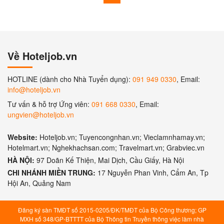
Về Hoteljob.vn
HOTLINE (dành cho Nhà Tuyển dụng):
091 949 0330
, Email:
info@hoteljob.vn
Tư vấn & hỗ trợ Ứng viên:
091 668 0330
, Email:
ungvien@hoteljob.vn
Website:
Hoteljob.vn; Tuyencongnhan.vn; Vieclamnhamay.vn;
Hotelmart.vn; Nghekhachsan.com; Travelmart.vn; Grabviec.vn
HÀ NỘI:
97 Doãn Kế Thiện, Mai Dịch, Cầu Giấy, Hà Nội
CHI NHÁNH MIỀN TRUNG:
17 Nguyễn Phan Vinh, Cẩm An, Tp
Hội An, Quảng Nam
Đăng ký sàn TMĐT số 2015-0205/ĐK/TMĐT của Bộ Công thương; GP
MXH số 348/GP-BTTTT của Bộ Thông tin Truyền thông việc làm nhà