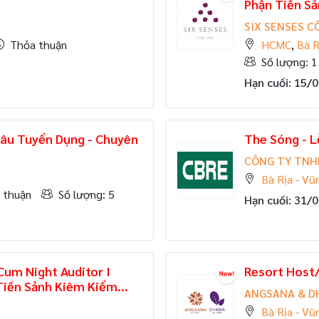
Phận Tiền S
SIX SENSES C
Thỏa thuận
HCMC
,
Bà R
Số lượng: 1
Hạn cuối: 15/
hâu Tuyển Dụng - Chuyên
The Sóng - 
CÔNG TY TNHH
Bà Rịa - Vũ
 thuận
Số lượng: 5
Hạn cuối: 31/
Cum Night Auditor I
Resort Host/
Tiền Sảnh Kiêm Kiểm...
ANGSANA & D
Bà Rịa - Vũ