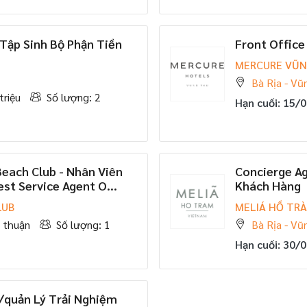
 Tập Sinh Bộ Phận Tiền
Front Office
MERCURE VŨN
Bà Rịa - Vũ
triệu
Số lượng: 2
Hạn cuối: 15/
Beach Club - Nhân Viên
Concierge Ag
t Service Agent O...
Khách Hàng
LUB
MELIÁ HỒ TR
 thuận
Số lượng: 1
Bà Rịa - Vũ
Hạn cuối: 30/
/quản Lý Trải Nghiệm