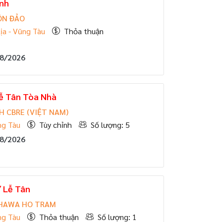
ảnh
ÔN ĐẢO
ịa - Vũng Tàu
Thỏa thuận
08/2026
Lễ Tân Tòa Nhà
 CBRE (VIỆT NAM)
ng Tàu
Tùy chỉnh
Số lượng: 5
08/2026
 Lễ Tân
HAWA HO TRAM
ng Tàu
Thỏa thuận
Số lượng: 1