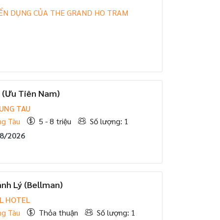
ỂN DỤNG CỦA THE GRAND HO TRAM
 (Ưu Tiên Nam)
VUNG TAU
ng Tàu
5 - 8 triệu
Số lượng: 1
08/2026
nh Lý (Bellman)
L HOTEL
ng Tàu
Thỏa thuận
Số lượng: 1