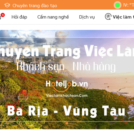
Hoteljob MV: "Tôi Là Nh
Chuyên trang đào tạo
g
Hỏi đáp
Cẩm nang nghề
Dịch vụ
Việc làm