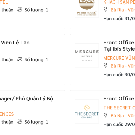
TEL
KHÁCH SẠN P
 thuận
Số lượng: 1
Bà Rịa - Vũ
Hạn cuối: 31/
 Viên Lễ Tân
Front Office
Tại Ibis Sty
MERCURE VŨN
 thuận
Số lượng: 1
Bà Rịa - Vũ
Hạn cuối: 30/
nager/ Phó Quản Lý Bộ
Front Offic
THE SECRET 
DENCES
Bà Rịa - Vũ
 thuận
Số lượng: 1
Hạn cuối: 29/