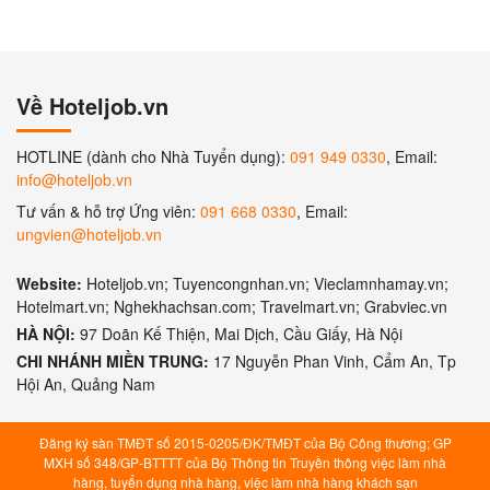
Về Hoteljob.vn
HOTLINE (dành cho Nhà Tuyển dụng):
091 949 0330
, Email:
info@hoteljob.vn
Tư vấn & hỗ trợ Ứng viên:
091 668 0330
, Email:
ungvien@hoteljob.vn
Website:
Hoteljob.vn; Tuyencongnhan.vn; Vieclamnhamay.vn;
Hotelmart.vn; Nghekhachsan.com; Travelmart.vn; Grabviec.vn
HÀ NỘI:
97 Doãn Kế Thiện, Mai Dịch, Cầu Giấy, Hà Nội
CHI NHÁNH MIỀN TRUNG:
17 Nguyễn Phan Vinh, Cẩm An, Tp
Hội An, Quảng Nam
Đăng ký sàn TMĐT số 2015-0205/ĐK/TMĐT của Bộ Công thương; GP
MXH số 348/GP-BTTTT của Bộ Thông tin Truyền thông việc làm nhà
hàng, tuyển dụng nhà hàng, việc làm nhà hàng khách sạn