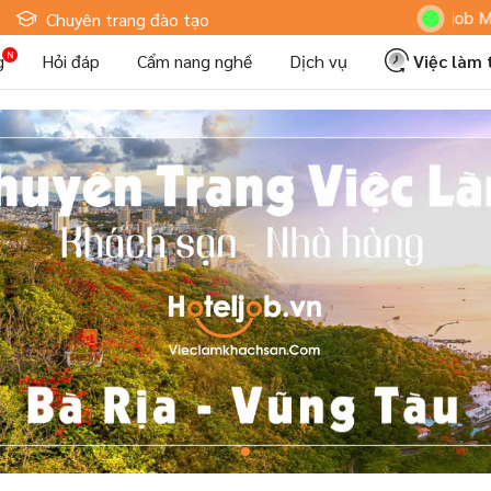
Hoteljob MV: "Tô
Chuyên trang đào tạo
g
Hỏi đáp
Cẩm nang nghề
Dịch vụ
Việc làm