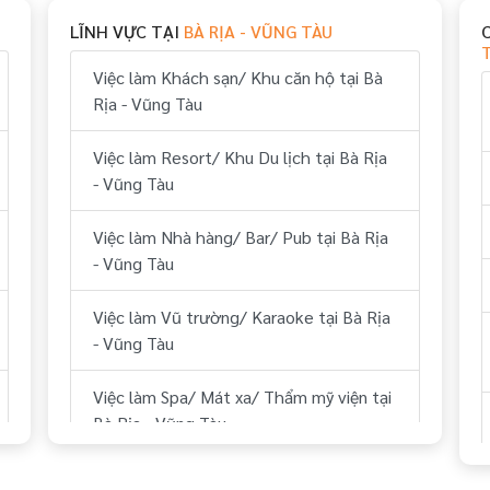
Việc làm Thể thao tại Bà Rịa - Vũng Tàu
LĨNH VỰC TẠI
BÀ RỊA - VŨNG TÀU
Việc làm Vui chơi & giải trí tại Bà Rịa -
Việc làm Khách sạn/ Khu căn hộ tại Bà
Vũng Tàu
Rịa - Vũng Tàu
Việc làm Hành chính, nhân sự tại Bà Rịa
Việc làm Resort/ Khu Du lịch tại Bà Rịa
- Vũng Tàu
- Vũng Tàu
Việc làm Tài chính, kế toán tại Bà Rịa -
Việc làm Nhà hàng/ Bar/ Pub tại Bà Rịa
Vũng Tàu
- Vũng Tàu
Việc làm Kỹ thuật tại Bà Rịa - Vũng Tàu
Việc làm Vũ trường/ Karaoke tại Bà Rịa
- Vũng Tàu
Việc làm Lái xe tại Bà Rịa - Vũng Tàu
Việc làm Spa/ Mát xa/ Thẩm mỹ viện tại
Việc làm Lữ hành/ Du lịch (HDV, ĐH
Bà Rịa - Vũng Tàu
Tour...) tại Bà Rịa - Vũng Tàu
Việc làm Sân Golf tại Bà Rịa - Vũng Tàu