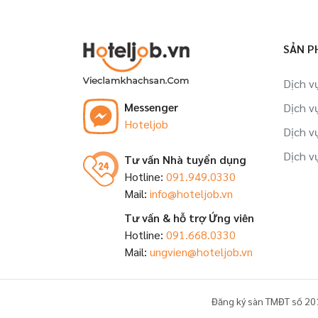
Việc làm Trưởng ca/ Giám sát tại Bà Rịa
- Vũng Tàu
SẢN P
Việc làm Nhân viên tập sự tại Bà Rịa -
Vũng Tàu
Dịch v
Messenger
Dịch v
Việc làm Đào tạo viên tại Bà Rịa - Vũng
Hoteljob
Tàu
Dịch v
Dịch v
Tư vấn Nhà tuyển dụng
Việc làm Trợ lý, thư ký tại Bà Rịa - Vũng
Hotline:
091.949.0330
Tàu
Mail:
info@hoteljob.vn
Việc làm Nhân viên tại Bà Rịa - Vũng
Tư vấn & hỗ trợ Ứng viên
Tàu
Hotline:
091.668.0330
Mail:
ungvien@hoteljob.vn
Đăng ký sàn TMĐT số 20