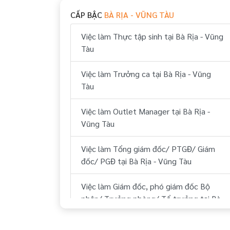
CẤP BẬC
BÀ RỊA - VŨNG TÀU
Việc làm Huyện Tân Thành Bà Rịa -
Vũng Tàu
Việc làm Thực tập sinh tại Bà Rịa - Vũng
Tàu
Việc làm Huyện Côn Đảo Bà Rịa - Vũng
Tàu
Việc làm Trưởng ca tại Bà Rịa - Vũng
Tàu
Việc làm Outlet Manager tại Bà Rịa -
Vũng Tàu
Việc làm Tổng giám đốc/ PTGĐ/ Giám
đốc/ PGĐ tại Bà Rịa - Vũng Tàu
Việc làm Giám đốc, phó giám đốc Bộ
phận/ Trưởng phòng/ Tổ trưởng tại Bà
Rịa - Vũng Tàu