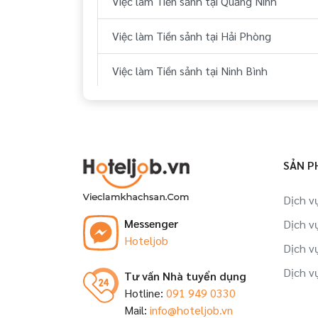
Việc làm Tiền sảnh tại Quảng Ninh
Việc làm Tiền sảnh tại Hải Phòng
Việc làm Tiền sảnh tại Ninh Bình
Việc làm Tiền sảnh tại Huế
Việc làm Tiền sảnh tại Đà Nẵng
SẢN P
Việc làm Tiền sảnh tại Quảng Nam
Dịch v
Việc làm Tiền sảnh tại Khánh Hòa
Messenger
Dịch v
Hoteljob
Việc làm Tiền sảnh tại Bình Thuận
Dịch v
Dịch v
Tư vấn Nhà tuyển dụng
Việc làm Tiền sảnh tại Bà Rịa - Vũng Tàu
Hotline:
091 949 0330
Mail:
info@hoteljob.vn
Việc làm Tiền sảnh tại Cần Thơ