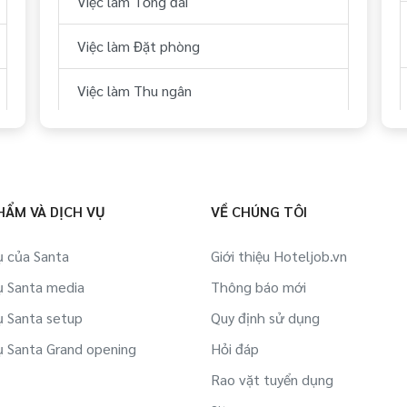
Việc làm Tổng đài
Việc làm Lao động ngoài nước tại Hậu
Giang
Việc làm Đặt phòng
Việc làm Siêu thị/ Rạp phim/ Dịch vụ
Việc làm Thu ngân
công cộng tại Hậu Giang
Việc làm Dự án BĐS/ Quản lý tòa nhà tại
Hậu Giang
HẨM VÀ DỊCH VỤ
VỀ CHÚNG TÔI
Việc làm Cà phê/ Quán ăn/ Nhà nghỉ
nhỏ tại Hậu Giang
ụ của Santa
Giới thiệu Hoteljob.vn
Việc làm Cửa hàng/ Tiệm/ Shop tại Hậu
ụ Santa media
Thông báo mới
Giang
ụ Santa setup
Quy định sử dụng
ụ Santa Grand opening
Hỏi đáp
Việc làm Trường nghề/ Tuyển dụng tại
Hậu Giang
Rao vặt tuyển dụng