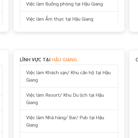
Việc làm Buồng phòng tại Hậu Giang
Việc làm Ẩm thực tại Hậu Giang
Việc làm Bếp tại Hậu Giang
Việc làm Thể thao tại Hậu Giang
LĨNH VỰC TẠI
HẬU GIANG
Việc làm Vui chơi & giải trí tại Hậu Giang
Việc làm Khách sạn/ Khu căn hộ tại Hậu
Việc làm Hành chính, nhân sự tại Hậu
Giang
Giang
Việc làm Resort/ Khu Du lịch tại Hậu
Việc làm Tài chính, kế toán tại Hậu
Giang
Giang
Việc làm Nhà hàng/ Bar/ Pub tại Hậu
Việc làm Kỹ thuật tại Hậu Giang
Giang