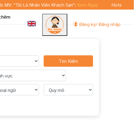
V: "Tôi Là Nhân Viên Khách Sạn":
Xem Ngay
Hoteljob.vn ra
 thêm
Đăng ký/ Đăng nhập
Tìm Kiếm