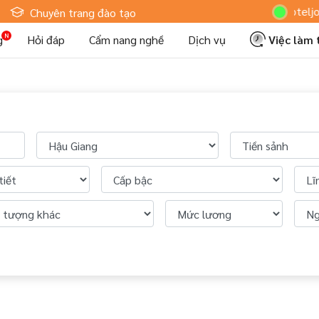
Hoteljob M
Chuyên trang đào tạo
g
Hỏi đáp
Cẩm nang nghề
Dịch vụ
Việc làm