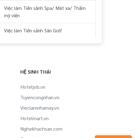
Việc làm Tiền sảnh Spa/ Mát xa/ Thẩm
mỹ viện
Việc làm Tiền sảnh Sân Golf
Việc làm Tiền sảnh Thể hình/ phòng tập
Việc làm Tiền sảnh Công ty Du lịch, lữ
hành, phòng vé
HỆ SINH THÁI
Việc làm Tiền sảnh Hàng không/ Sân bay
Hoteljob.vn
Tuyencongnhan.vn
Việc làm Tiền sảnh Du thuyền
Vieclamnhamay.vn
Việc làm Tiền sảnh Lao động ngoài nước
Hotelmart.vn
Việc làm Tiền sảnh Siêu thị/ Rạp phim/
Nghekhachsan.com
Dịch vụ công cộng