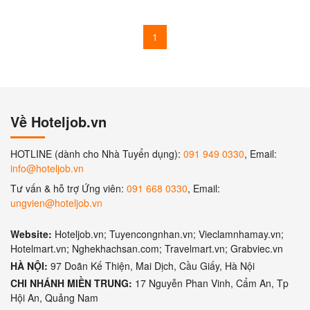
1
Về Hoteljob.vn
HOTLINE (dành cho Nhà Tuyển dụng):
091 949 0330
, Email:
info@hoteljob.vn
Tư vấn & hỗ trợ Ứng viên:
091 668 0330
, Email:
ungvien@hoteljob.vn
Website:
Hoteljob.vn; Tuyencongnhan.vn; Vieclamnhamay.vn;
Hotelmart.vn; Nghekhachsan.com; Travelmart.vn; Grabviec.vn
HÀ NỘI:
97 Doãn Kế Thiện, Mai Dịch, Cầu Giấy, Hà Nội
CHI NHÁNH MIỀN TRUNG:
17 Nguyễn Phan Vinh, Cẩm An, Tp
Hội An, Quảng Nam