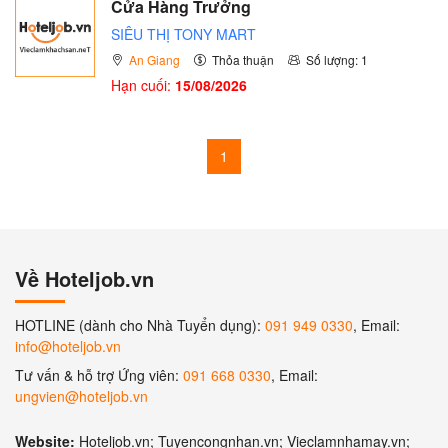
Cửa Hàng Trưởng
SIÊU THỊ TONY MART
An Giang
Thỏa thuận
Số lượng: 1
Hạn cuối:
15/08/2026
1
Về Hoteljob.vn
HOTLINE (dành cho Nhà Tuyển dụng):
091 949 0330
, Email:
info@hoteljob.vn
Tư vấn & hỗ trợ Ứng viên:
091 668 0330
, Email:
ungvien@hoteljob.vn
Website:
Hoteljob.vn; Tuyencongnhan.vn; Vieclamnhamay.vn;