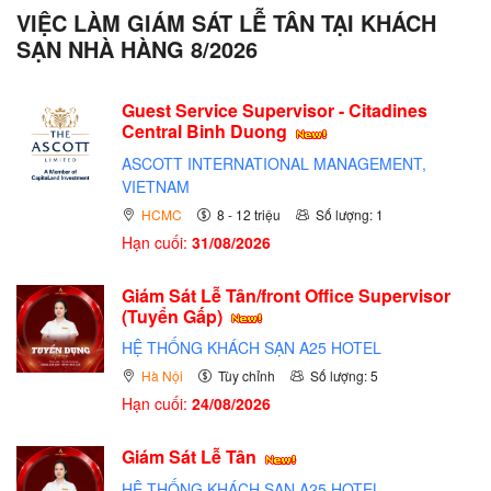
VIỆC LÀM GIÁM SÁT LỄ TÂN TẠI KHÁCH
SẠN NHÀ HÀNG 8/2026
Guest Service Supervisor - Citadines
Central Binh Duong
ASCOTT INTERNATIONAL MANAGEMENT,
VIETNAM
HCMC
8 - 12 triệu
Số lượng: 1
Hạn cuối:
31/08/2026
Giám Sát Lễ Tân/front Office Supervisor
(Tuyển Gấp)
HỆ THỐNG KHÁCH SẠN A25 HOTEL
Hà Nội
Tùy chỉnh
Số lượng: 5
Hạn cuối:
24/08/2026
Giám Sát Lễ Tân
HỆ THỐNG KHÁCH SẠN A25 HOTEL