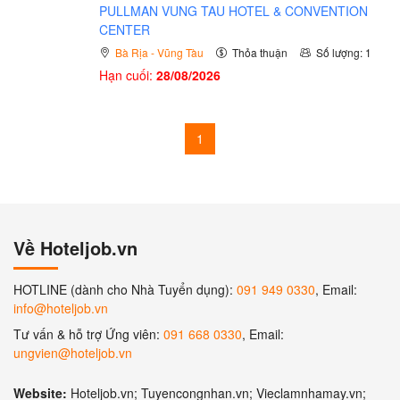
PULLMAN VUNG TAU HOTEL & CONVENTION
CENTER
Bà Rịa - Vũng Tàu
Thỏa thuận
Số lượng: 1
Hạn cuối:
28/08/2026
1
Về Hoteljob.vn
HOTLINE (dành cho Nhà Tuyển dụng):
091 949 0330
, Email:
info@hoteljob.vn
Tư vấn & hỗ trợ Ứng viên:
091 668 0330
, Email:
ungvien@hoteljob.vn
Website:
Hoteljob.vn; Tuyencongnhan.vn; Vieclamnhamay.vn;