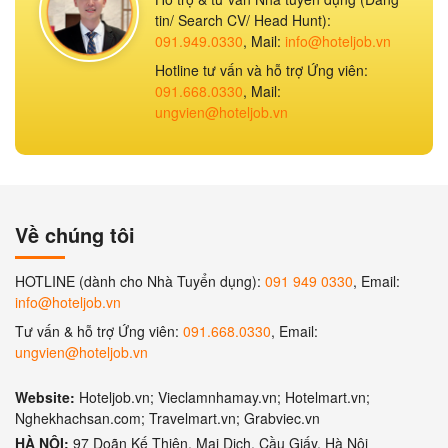
tin/ Search CV/ Head Hunt):
091.949.0330
, Mail:
info@hoteljob.vn
Hotline tư vấn và hỗ trợ Ứng viên:
091.668.0330
, Mail:
ungvien@hoteljob.vn
Về chúng tôi
HOTLINE (dành cho Nhà Tuyển dụng):
091 949 0330
, Email:
info@hoteljob.vn
Tư vấn & hỗ trợ Ứng viên:
091.668.0330
, Email:
ungvien@hoteljob.vn
Website:
Hoteljob.vn; Vieclamnhamay.vn; Hotelmart.vn;
Nghekhachsan.com; Travelmart.vn; Grabviec.vn
HÀ NỘI:
97 Doãn Kế Thiện, Mai Dịch, Cầu Giấy, Hà Nội