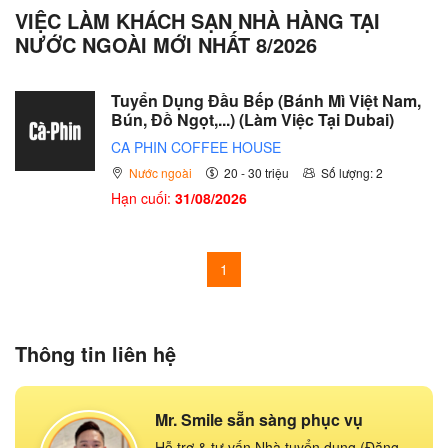
VIỆC LÀM KHÁCH SẠN NHÀ HÀNG TẠI
NƯỚC NGOÀI MỚI NHẤT 8/2026
Tuyển Dụng Đầu Bếp (Bánh Mì Việt Nam,
Bún, Đồ Ngọt,...) (Làm Việc Tại Dubai)
CA PHIN COFFEE HOUSE
Nước ngoài
20 - 30 triệu
Số lượng: 2
Hạn cuối:
31/08/2026
1
Thông tin liên hệ
Mr. Smile sẵn sàng phục vụ
Hỗ trợ & tư vấn Nhà tuyển dụng (Đăng