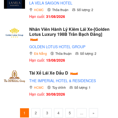
LA VELA SAIGON HOTEL
HCMC
Thỏa thuận
Số lượng: 2
Hạn cuối:
31/08/2026
Nhân Viên Hành Lý Kiêm Lái Xe-[Golden
Lotus Luxury 198B Trần Bạch Đằng]
GOLDEN LOTUS HOTEL GROUP
Đà Nẵng
Thỏa thuận
Số lượng: 2
Hạn cuối:
15/08/2026
Tài Xế Lái Xe Dấu D
THE IMPERIAL HOTEL & RESIDENCES
HCMC
Tùy chỉnh
Số lượng: 1
Hạn cuối:
30/08/2026
1
2
3
4
5
...
»