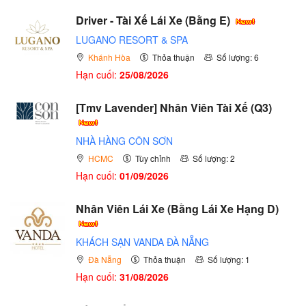
Driver - Tài Xế Lái Xe (Bằng E)
LUGANO RESORT & SPA
Khánh Hòa
Thỏa thuận
Số lượng: 6
Hạn cuối:
25/08/2026
[Tmv Lavender] Nhân Viên Tài Xế (Q3)
NHÀ HÀNG CÔN SƠN
HCMC
Tùy chỉnh
Số lượng: 2
Hạn cuối:
01/09/2026
Nhân Viên Lái Xe (Bằng Lái Xe Hạng D)
KHÁCH SẠN VANDA ĐÀ NẴNG
Đà Nẵng
Thỏa thuận
Số lượng: 1
Hạn cuối:
31/08/2026