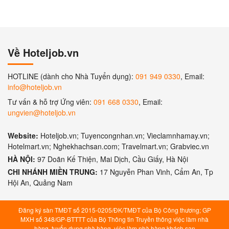
Về Hoteljob.vn
HOTLINE (dành cho Nhà Tuyển dụng):
091 949 0330
, Email:
info@hoteljob.vn
Tư vấn & hỗ trợ Ứng viên:
091 668 0330
, Email:
ungvien@hoteljob.vn
Website:
Hoteljob.vn; Tuyencongnhan.vn; Vieclamnhamay.vn;
Hotelmart.vn; Nghekhachsan.com; Travelmart.vn; Grabviec.vn
HÀ NỘI:
97 Doãn Kế Thiện, Mai Dịch, Cầu Giấy, Hà Nội
CHI NHÁNH MIỀN TRUNG:
17 Nguyễn Phan Vinh, Cẩm An, Tp
Hội An, Quảng Nam
Đăng ký sàn TMĐT số 2015-0205/ĐK/TMĐT của Bộ Công thương; GP
MXH số 348/GP-BTTTT của Bộ Thông tin Truyền thông việc làm nhà
hàng, tuyển dụng nhà hàng, việc làm nhà hàng khách sạn