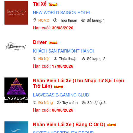
Tài Xế
NEW WORLD SAIGON HOTEL
HCMC
Thỏa thuận
Số lượng: 1
Hạn cuối:
30/08/2026
Driver
KHÁCH SẠN FAIRMONT HANOI
Hà Nội
Thỏa thuận
Số lượng: 2
Hạn cuối:
17/08/2026
Nhân Viên Lái Xe (Thu Nhập Từ 8,5 Triệu
Trở Lên)
LASVEGAS E-GAMING CLUB
Đà Nẵng
Tùy chỉnh
Số lượng: 3
Hạn cuối:
08/08/2026
Nhân Viên Lái Xe ( Bằng C Or D)
SKYETH HOSPITALITY GROUP