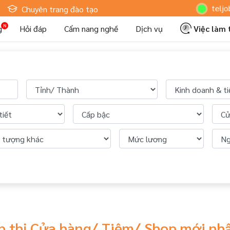
Hoteljob MV: 
Chuyên trang đào tạo
g
Hỏi đáp
Cẩm nang nghề
Dịch vụ
Việc làm
ếp thị Cửa hàng/ Tiệm/ Shop mới nh