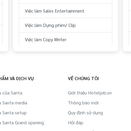
Việc làm Sales Entertainment
Việc làm Dựng phim/ Clip
Việc làm Copy Writer
Việc làm Thiết kế đồ họa
Việc làm Offline Marketing
HẨM VÀ DỊCH VỤ
VỀ CHÚNG TÔI
Việc làm Online Marketing
ụ của Santa
Giới thiệu Hoteljob.vn
Việc làm Sales F&B
ụ Santa media
Thông báo mới
Việc làm Sales Tiệc
ụ Santa setup
Quy định sử dụng
ụ Santa Grand opening
Hỏi đáp
Việc làm Sales Corp.