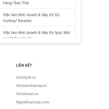
hàng/ Bar/ Pub
Việc làm Kinh doanh & tiếp thị Vũ
trường/ Karaoke
Việc làm Kinh doanh & tiếp thị Spa/ Mát
xa/ Thẩm mỹ viện
Việc làm Kinh doanh & tiếp thị Sân Golf
Việc làm Kinh doanh & tiếp thị Thể
LIÊN KẾT
hình/ phòng tập
Hoteljob.vn
Việc làm Kinh doanh & tiếp thị Công ty
Vieclamnhamay.vn
Du lịch, lữ hành, phòng vé
Hotelmart.vn
Việc làm Kinh doanh & tiếp thị Hàng
Nghekhachsan.com
không/ Sân bay